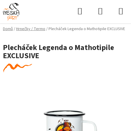
Přejít
Hledat
NÁKUPNÍ
na
KOŠÍK
obsah
Domů
/
Hrnečky / Termo
/
Plecháček Legenda o Mathotipile EXCLUSIVE
Plecháček Legenda o Mathotipile
EXCLUSIVE