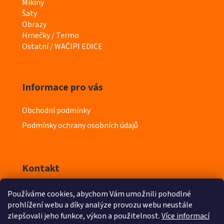
t
Mikiny
e
Šaty
g
Obrazy
o
Hrnečky / Termo
r
Ostatní / WAČIPI EDICE
i
e
Informace pro vás
Obchodní podmínky
Podmínky ochrany osobních údajů
Kontakt
Používáme cookies, abychom Vám umožnili pohodlné
info
@
iyeska.cz
prohlížení webu a díky analýze provozu webu neustále
zlepšovali jeho funkce, výkon a použitelnost.
Více informací
603 218 411