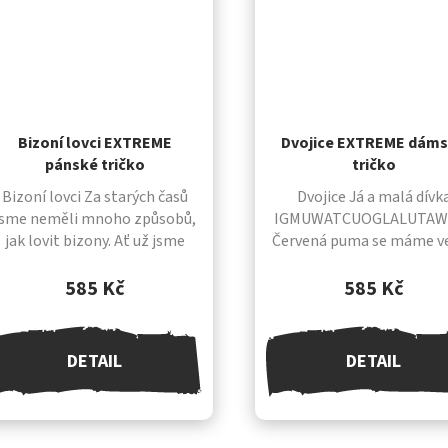
Bizoní lovci EXTREME
Dvojice EXTREME dám
pánské tričko
tričko
Bizoní lovci Za starých časů
Dvojice Já a malá dívk
jsme neměli mnoho způsobů,
IGMUWATCUOGLALUTAWI
jak lovit bizony. Ať už jsme
Červená puma se máme v
bizony hnali na okraj skály
rádi a jeden druhého chov
nebo je lovili z koňského
úctě. Často se touláme pré
585 Kč
585 Kč
hřbetu, vždy to bylo velmi...
kde jsme sami a kde mezi 
cítíme...
DETAIL
DETAIL