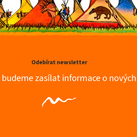
k
y
v
ý
p
i
s
u
Odebírat newsletter
m budeme zasílat informace o novýc