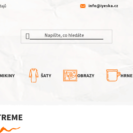
info@iyeska.cz
dajů
MIKINY
ŠATY
OBRAZY
HRNE
TREME