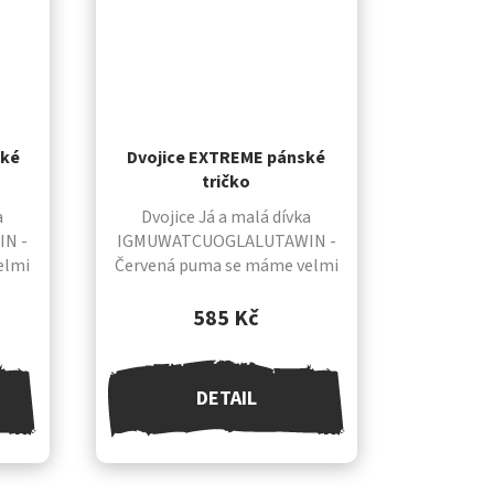
ské
Dvojice EXTREME pánské
tričko
a
Dvojice Já a malá dívka
N -
IGMUWATCUOGLALUTAWIN -
elmi
Červená puma se máme velmi
áme v
rádi a jeden druhého chováme v
rií,
úctě. Často se touláme prérií,
585 Kč
sebou
kde jsme sami a kde mezi sebou
cítíme...
DETAIL