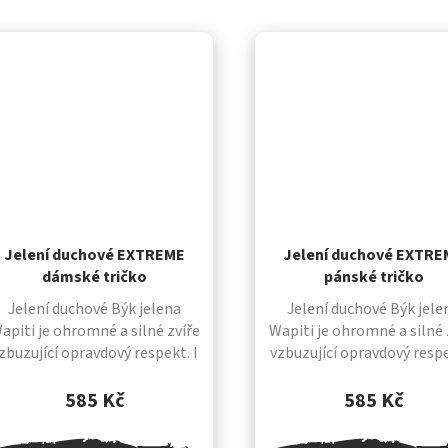
Jelení duchové EXTREME
Jelení duchové EXTR
dámské tričko
pánské tričko
Jelení duchové Býk jelena
Jelení duchové Býk jele
apiti je ohromné a silné zvíře
Wapiti je ohromné a silné 
zbuzující opravdový respekt. I
vzbuzující opravdový respe
dyž ho dobře trefíš, je schopný
když ho dobře trefíš, je sc
jít s šípem v těle i přes dvě
jít s šípem v těle i přes 
585 Kč
585 Kč
horská údolí, než...
horská údolí, než...