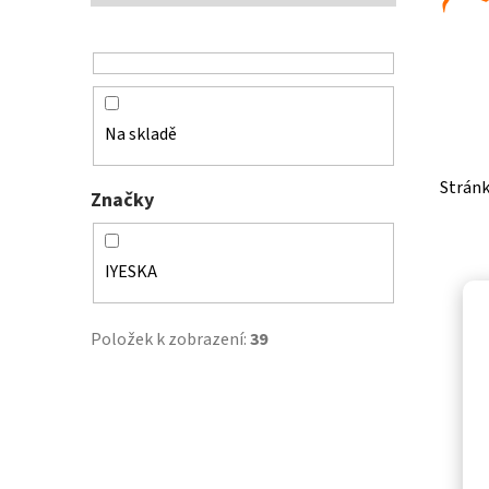
t
r
a
n
n
Na skladě
í
p
Strán
a
Značky
n
V
e
IYESKA
ý
l
p
i
Položek k zobrazení:
39
s
p
r
o
d