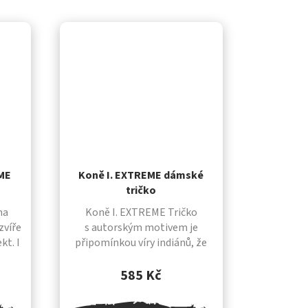
EME
Koně I. EXTREME dámské
tričko
na
Koně I. EXTREME Tričko
zvíře
s autorským motivem je
kt. I
připomínkou víry indiánů, že
hopný
symboly řídí osud zvířete,
dvě
zajistí mu ochranu, nebo
585 Kč
vypovídaly o náklonnostech
jezdce ke svému koni....