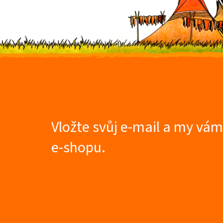
Z
á
p
a
t
Vložte svůj e-mail a my vá
í
e-shopu.