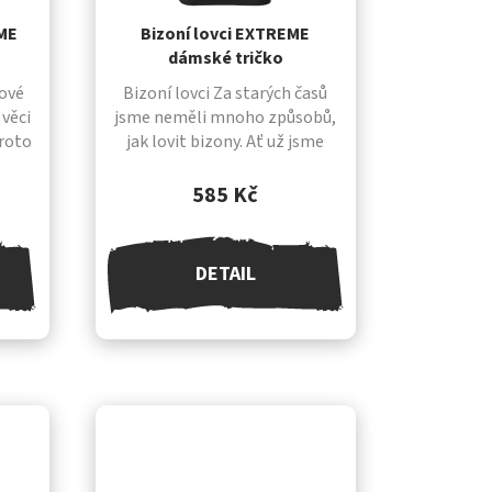
t
EME
Bizoní lovci EXTREME
ů
dámské tričko
ové
Bizoní lovci Za starých časů
 věci
jsme neměli mnoho způsobů,
Proto
jak lovit bizony. Ať už jsme
náš
bizony hnali na okraj skály
, o
nebo je lovili z koňského
585 Kč
 duch
hřbetu, vždy to bylo velmi...
DETAIL