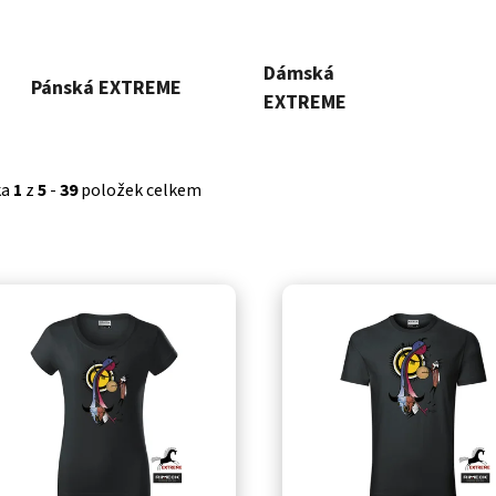
Dámská
Pánská EXTREME
EXTREME
ka
1
z
5
-
39
položek celkem