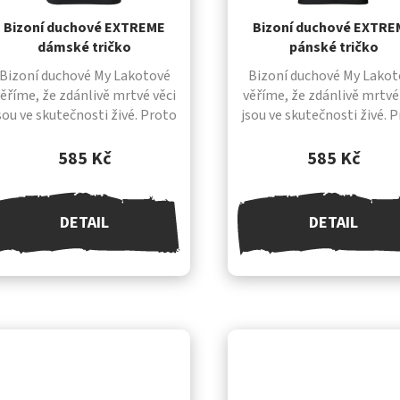
Bizoní duchové EXTREME
Bizoní duchové EXTR
dámské tričko
pánské tričko
Bizoní duchové My Lakotové
Bizoní duchové My Lakot
ěříme, že zdánlivě mrtvé věci
věříme, že zdánlivě mrtvé
sou ve skutečnosti živé. Proto
jsou ve skutečnosti živé. 
často opíráme dýmku, náš
často opíráme dýmku, 
nejposvátnější předmět, o
nejposvátnější předmět
585 Kč
585 Kč
bizoní lebku, ve které dlí duch
bizoní lebku, ve které dlí
a...
a...
DETAIL
DETAIL