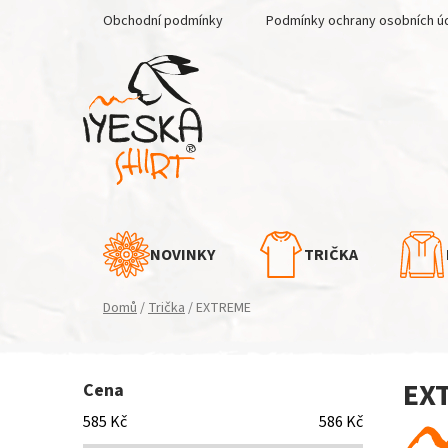
Přejít
Obchodní podmínky
Podmínky ochrany osobních ú
na
obsah
NOVINKY
TRIČKA
Domů
/
Trička
/
EXTREME
P
EX
Cena
o
s
585
Kč
586
Kč