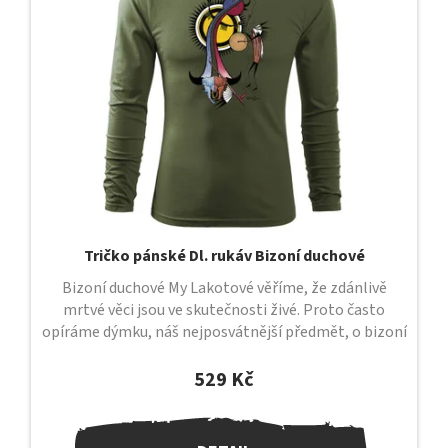
s
p
r
o
d
u
k
t
ů
Tričko pánské Dl. rukáv Bizoní duchové
Bizoní duchové My Lakotové věříme, že zdánlivě
mrtvé věci jsou ve skutečnosti živé. Proto často
opíráme dýmku, náš nejposvátnější předmět, o bizoní
lebku, ve které dlí duch a...
529 Kč