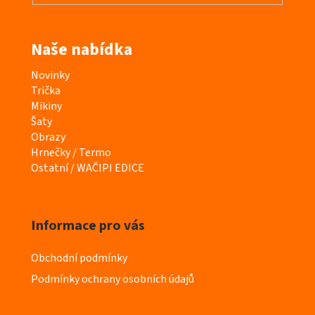
Naše nabídka
K
Novinky
a
Trička
t
Mikiny
e
Šaty
g
Obrazy
o
Hrnečky / Termo
r
Ostatní / WAČIPI EDICE
i
e
Informace pro vás
Obchodní podmínky
Podmínky ochrany osobních údajů