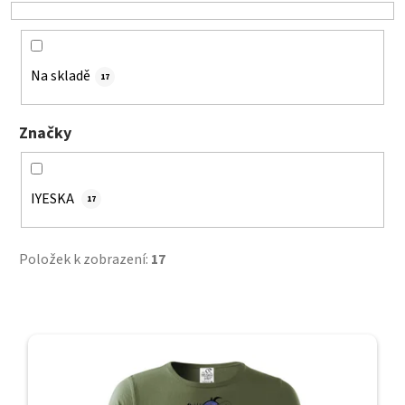
o
d
u
k
Na skladě
17
t
ů
Značky
IYESKA
17
Položek k zobrazení:
17
V
ý
p
i