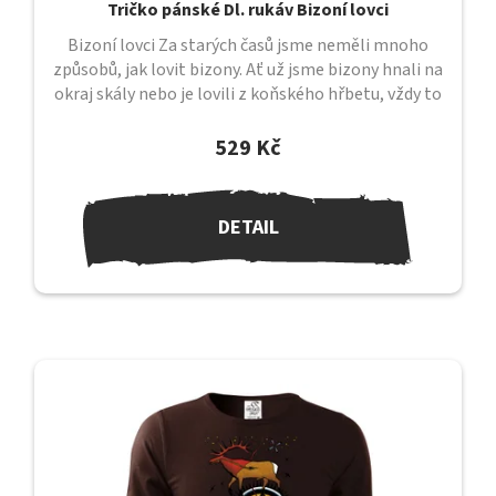
Tričko pánské Dl. rukáv Bizoní lovci
Bizoní lovci Za starých časů jsme neměli mnoho
způsobů, jak lovit bizony. Ať už jsme bizony hnali na
okraj skály nebo je lovili z koňského hřbetu, vždy to
bylo velmi nebezpečné....
529 Kč
DETAIL