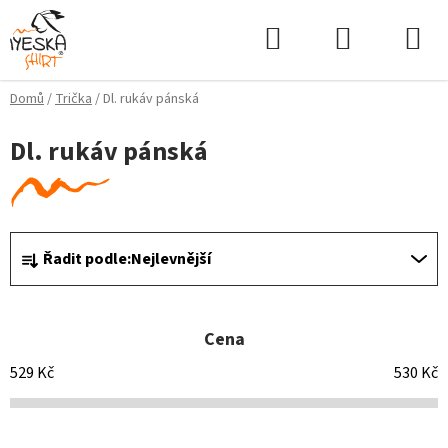
Přejít
Hledat
NÁKUPNÍ
na
KOŠÍK
obsah
Domů
/
Trička
/
Dl. rukáv pánská
Dl. rukáv pánská
Ř
Řadit podle:
Nejlevnější
a
z
e
Cena
n
í
529
Kč
530
Kč
p
r