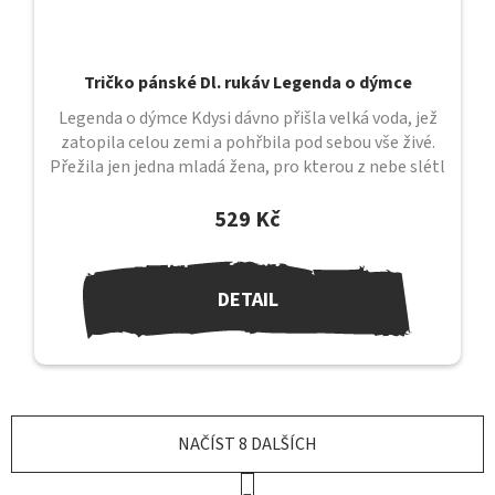
Tričko pánské Dl. rukáv Legenda o dýmce
Legenda o dýmce Kdysi dávno přišla velká voda, jež
zatopila celou zemi a pohřbila pod sebou vše živé.
Přežila jen jedna mladá žena, pro kterou z nebe slétl
orel a odnesl ji na...
529 Kč
DETAIL
NAČÍST 8 DALŠÍCH
S