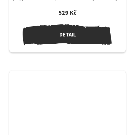
melodií. Když...
529 Kč
DETAIL