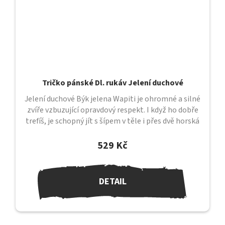
Tričko pánské Dl. rukáv Jelení duchové
Jelení duchové Býk jelena Wapiti je ohromné a silné
zvíře vzbuzující opravdový respekt. I když ho dobře
trefíš, je schopný jít s šípem v těle i přes dvě horská
údolí, než...
529 Kč
DETAIL