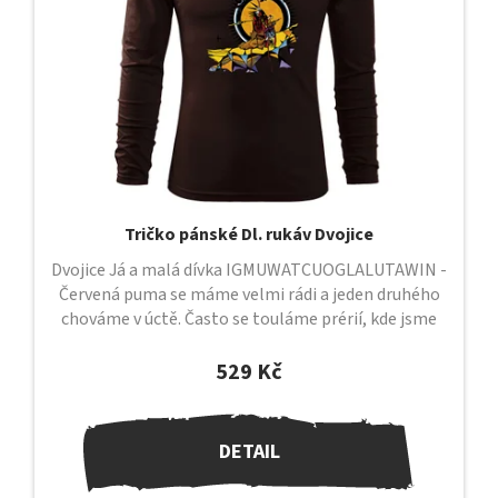
Tričko pánské Dl. rukáv Dvojice
Dvojice Já a malá dívka IGMUWATCUOGLALUTAWIN -
Červená puma se máme velmi rádi a jeden druhého
chováme v úctě. Často se touláme prérií, kde jsme
sami a kde mezi sebou cítíme...
529 Kč
DETAIL