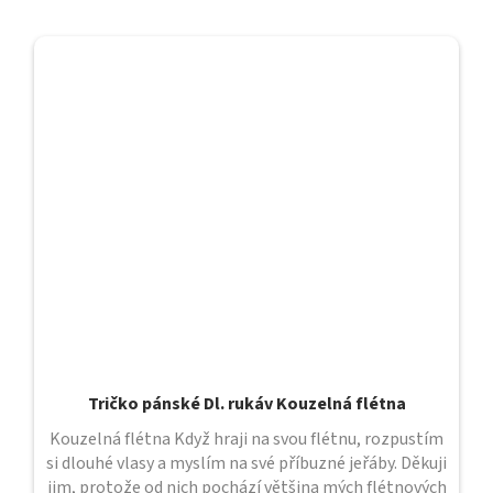
Tričko pánské Dl. rukáv Kouzelná flétna
Kouzelná flétna Když hraji na svou flétnu, rozpustím
si dlouhé vlasy a myslím na své příbuzné jeřáby. Děkuji
jim, protože od nich pochází většina mých flétnových