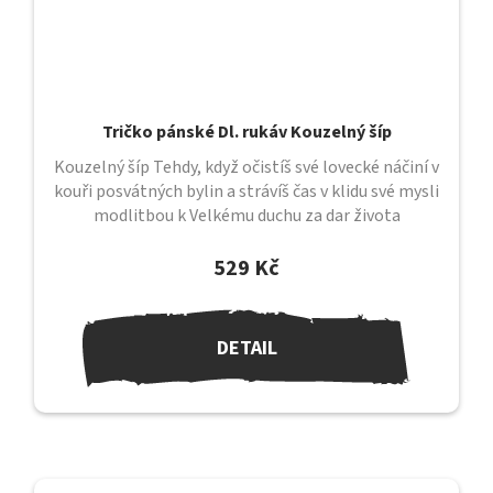
Tričko pánské Dl. rukáv Kouzelný šíp
Kouzelný šíp Tehdy, když očistíš své lovecké náčiní v
kouři posvátných bylin a strávíš čas v klidu své mysli
modlitbou k Velkému duchu za dar života
čtvernohého příbuzného,...
529 Kč
DETAIL