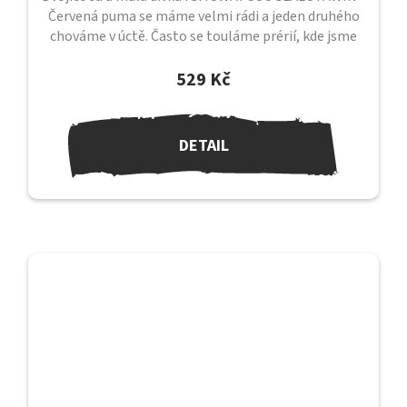
Červená puma se máme velmi rádi a jeden druhého
chováme v úctě. Často se touláme prérií, kde jsme
sami a kde mezi sebou cítíme...
529 Kč
DETAIL