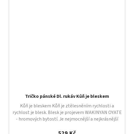
Tričko pánské Dl. rukáv Kůň je bleskem
Kůň je bleskem Kůň je ztělesněním rychlosti a
rychlost je blesk. Blesk je projevem WAKINYAN OYATE
- hromových bytostí. Je nejmocnější a nejkrásnější
přírodní silou dávající...
529 Kč