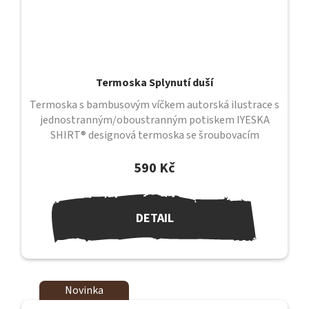
Termoska Splynutí duší
Termoska s bambusovým víčkem autorská ilustrace s
jednostranným/oboustranným potiskem IYESKA
SHIRT® designová termoska se šroubovacím
uzávěrem a bambusovým víčkem uzávěr je...
590 Kč
DETAIL
Novinka