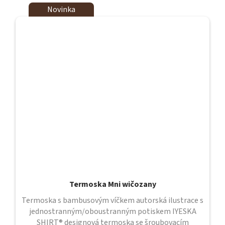
Novinka
Termoska Mni wičozany
Termoska s bambusovým víčkem autorská ilustrace s
jednostranným/oboustranným potiskem IYESKA
SHIRT® designová termoska se šroubovacím