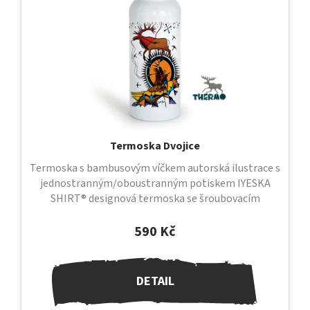
Termoska Dvojice
Termoska s bambusovým víčkem autorská ilustrace s
jednostranným/oboustranným potiskem IYESKA
SHIRT® designová termoska se šroubovacím
uzávěrem a bambusovým víčkem uzávěr je...
590 Kč
DETAIL