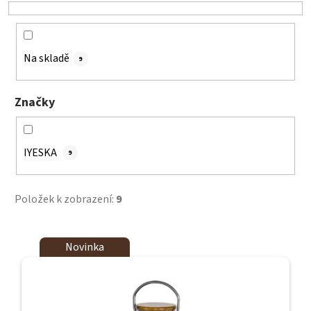
o
d
u
k
Na skladě
9
t
ů
Značky
IYESKA
9
Položek k zobrazení:
9
V
Novinka
ý
p
i