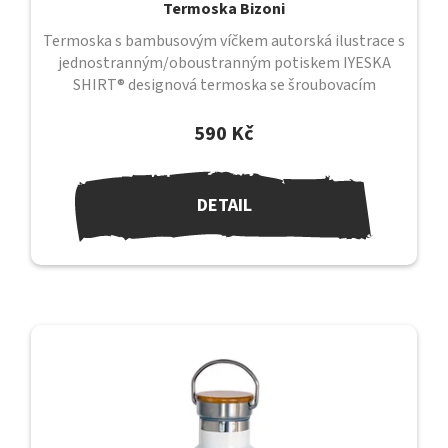
Termoska Bizoni
Termoska s bambusovým víčkem autorská ilustrace s
jednostranným/oboustranným potiskem IYESKA
SHIRT® designová termoska se šroubovacím
uzávěrem a bambusovým víčkem uzávěr je...
590 Kč
DETAIL