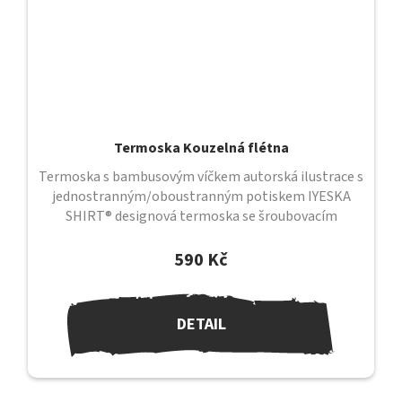
Termoska Kouzelná flétna
Termoska s bambusovým víčkem autorská ilustrace s
jednostranným/oboustranným potiskem IYESKA
SHIRT® designová termoska se šroubovacím
uzávěrem a bambusovým víčkem uzávěr je...
590 Kč
DETAIL