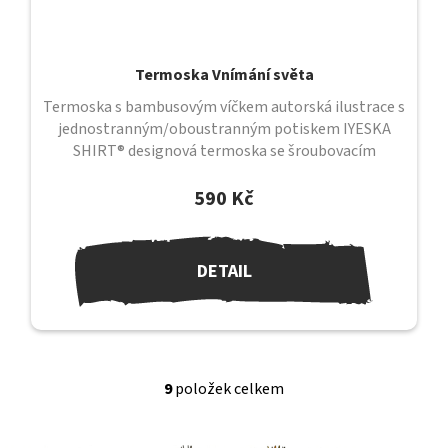
Termoska Vnímání světa
Termoska s bambusovým víčkem autorská ilustrace s
jednostranným/oboustranným potiskem IYESKA
SHIRT® designová termoska se šroubovacím
uzávěrem a bambusovým víčkem uzávěr je...
590 Kč
DETAIL
9
položek celkem
O
v
l
Z