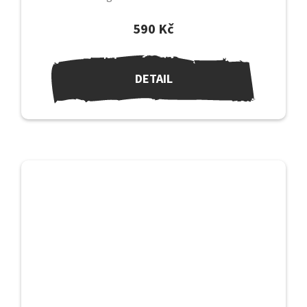
uzávěrem a bambusovým víčkem uzávěr je...
590 Kč
DETAIL