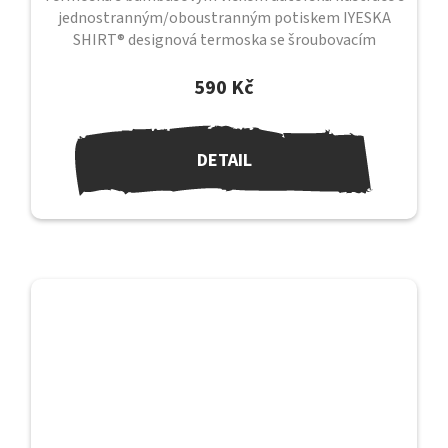
jednostranným/oboustranným potiskem IYESKA
SHIRT® designová termoska se šroubovacím
uzávěrem a bambusovým víčkem uzávěr je...
590 Kč
DETAIL