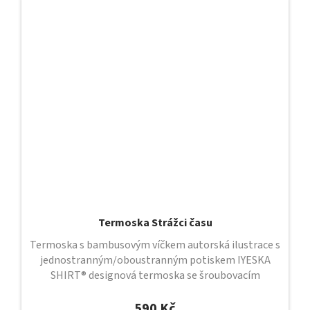
Termoska Strážci času
Termoska s bambusovým víčkem autorská ilustrace s
jednostranným/oboustranným potiskem IYESKA
SHIRT® designová termoska se šroubovacím
uzávěrem a bambusovým víčkem uzávěr je...
590 Kč