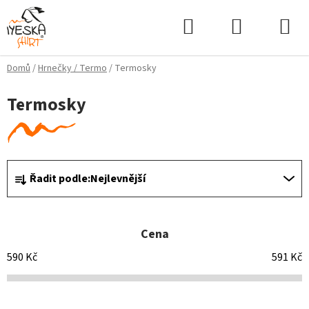
Přejít
Hledat
NÁKUPNÍ
na
KOŠÍK
obsah
Domů
/
Hrnečky / Termo
/
Termosky
Termosky
Ř
Řadit podle:
Nejlevnější
a
z
e
Cena
n
í
590
Kč
591
Kč
p
r