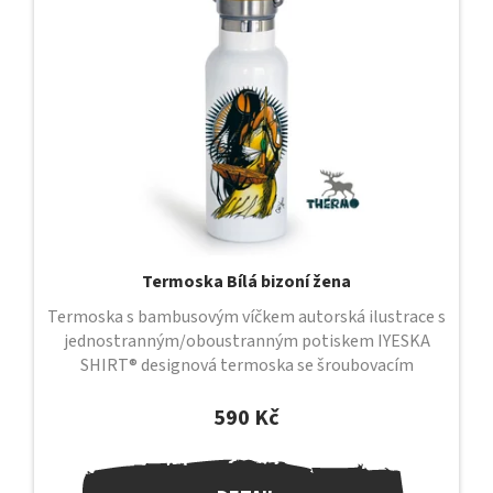
s
p
r
o
d
u
k
t
ů
Termoska Bílá bizoní žena
Termoska s bambusovým víčkem autorská ilustrace s
jednostranným/oboustranným potiskem IYESKA
SHIRT® designová termoska se šroubovacím
uzávěrem a bambusovým víčkem uzávěr je...
590 Kč