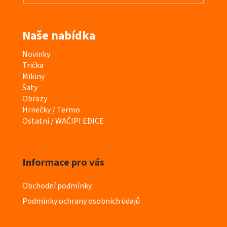
Naše nabídka
K
Novinky
a
Trička
t
Mikiny
e
Šaty
g
Obrazy
o
Hrnečky / Termo
r
Ostatní / WAČIPI EDICE
i
e
Informace pro vás
Obchodní podmínky
Podmínky ochrany osobních údajů