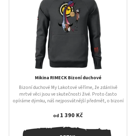
s
p
r
o
d
u
k
t
ů
Mikina RIMECK Bizoní duchové
Bizoní duchové My Lakotové věříme, že zdánlivě
mrtvé věci jsou ve skutečnosti živé. Proto často
opíráme dýmku, náš nejposvátnější předmět, o bizoní
lebku, ve které dlí duch a...
1 390 Kč
od