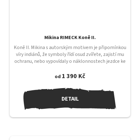
Mikina RIMECK Koně II.
Koně II. Mikina s autorským motivem je připomínkou
víry indiánů, že symboly řídí osud zvířete, zajistí mu
ochranu, nebo vypovídaly o náklonnostech jezdce ke
svému koni....
1 390 Kč
od
DETAIL