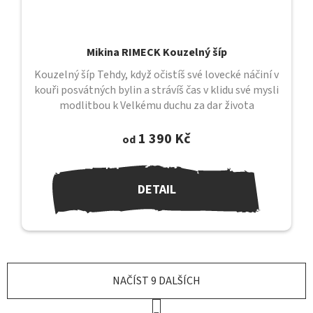
Mikina RIMECK Kouzelný šíp
Kouzelný šíp Tehdy, když očistíš své lovecké náčiní v
kouři posvátných bylin a strávíš čas v klidu své mysli
modlitbou k Velkému duchu za dar života
čtvernohého příbuzného,...
1 390 Kč
od
DETAIL
NAČÍST 9 DALŠÍCH
S