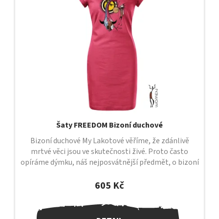
s
p
r
o
d
u
k
t
ů
Šaty FREEDOM Bizoní duchové
Bizoní duchové My Lakotové věříme, že zdánlivě
mrtvé věci jsou ve skutečnosti živé. Proto často
opíráme dýmku, náš nejposvátnější předmět, o bizoní
lebku, ve které dlí duch a...
605 Kč