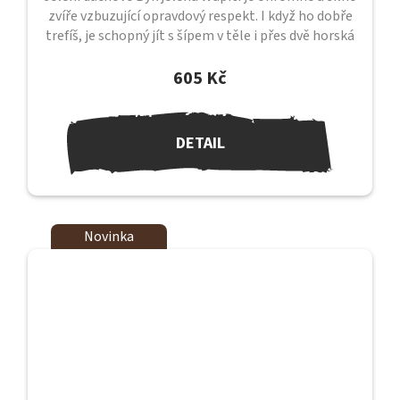
zvíře vzbuzující opravdový respekt. I když ho dobře
trefíš, je schopný jít s šípem v těle i přes dvě horská
údolí, než...
605 Kč
DETAIL
Novinka