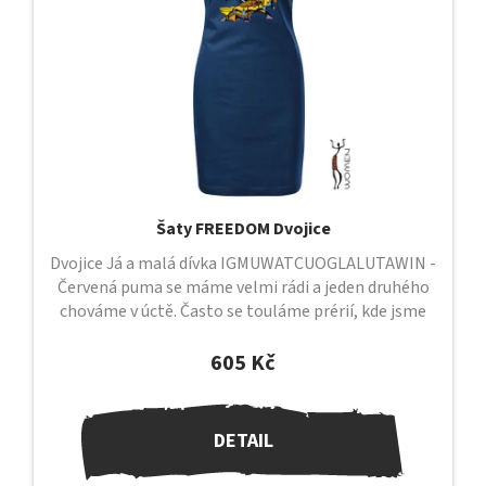
Šaty FREEDOM Dvojice
Dvojice Já a malá dívka IGMUWATCUOGLALUTAWIN -
Červená puma se máme velmi rádi a jeden druhého
chováme v úctě. Často se touláme prérií, kde jsme
sami a kde mezi sebou cítíme...
605 Kč
DETAIL