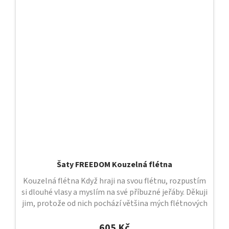
Šaty FREEDOM Kouzelná flétna
Kouzelná flétna Když hraji na svou flétnu, rozpustím
si dlouhé vlasy a myslím na své příbuzné jeřáby. Děkuji
jim, protože od nich pochází většina mých flétnových
melodií....
605 Kč