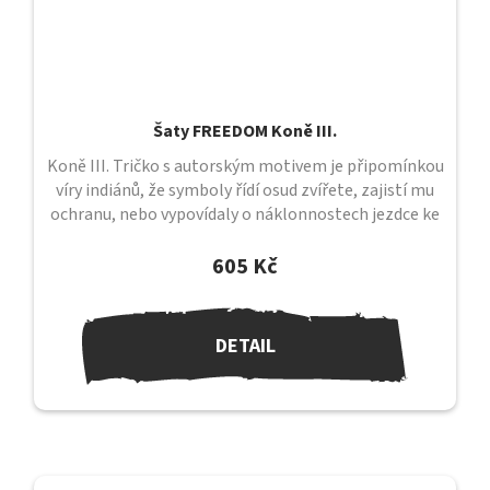
Šaty FREEDOM Koně III.
Koně III. Tričko s autorským motivem je připomínkou
víry indiánů, že symboly řídí osud zvířete, zajistí mu
ochranu, nebo vypovídaly o náklonnostech jezdce ke
svému koni....
605 Kč
DETAIL