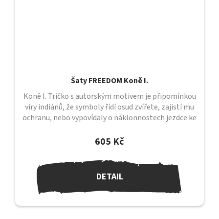
Šaty FREEDOM Koně I.
Koně I. Tričko s autorským motivem je připomínkou
víry indiánů, že symboly řídí osud zvířete, zajistí mu
ochranu, nebo vypovídaly o náklonnostech jezdce ke
svému koni....
605 Kč
DETAIL