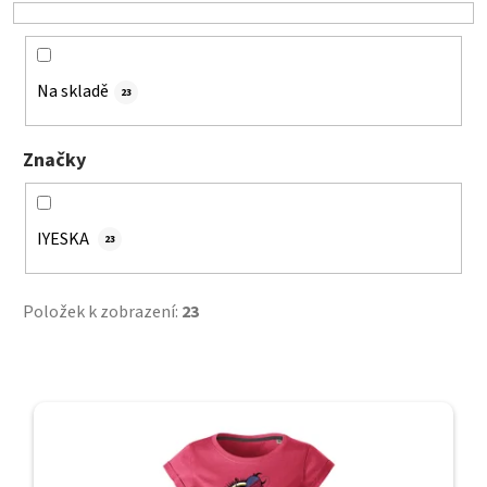
o
d
u
k
Na skladě
23
t
ů
Značky
IYESKA
23
Položek k zobrazení:
23
V
ý
p
i