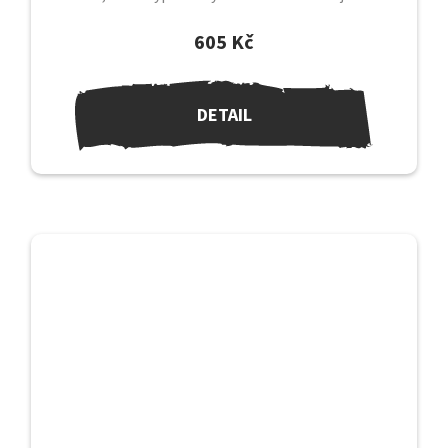
svému koni....
605 Kč
DETAIL