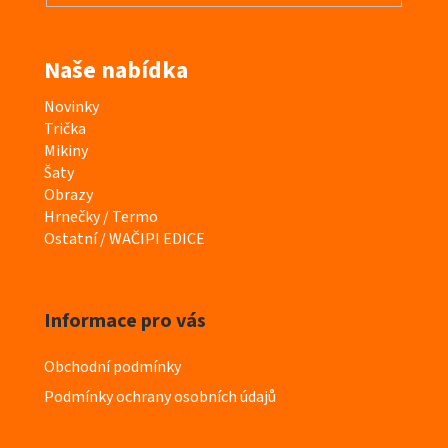
Naše nabídka
K
Novinky
a
Trička
t
Mikiny
e
Šaty
g
Obrazy
o
Hrnečky / Termo
r
Ostatní / WAČIPI EDICE
i
e
Informace pro vás
Obchodní podmínky
Podmínky ochrany osobních údajů