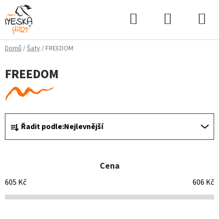
Přejít
Hledat
NÁKUPNÍ
na
KOŠÍK
obsah
Domů
/
Šaty
/
FREEDOM
FREEDOM
Ř
Řadit podle:
Nejlevnější
a
z
e
Cena
n
í
605
Kč
606
Kč
p
r