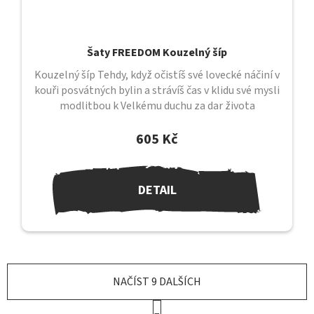
Šaty FREEDOM Kouzelný šíp
Kouzelný šíp Tehdy, když očistíš své lovecké náčiní v
kouři posvátných bylin a strávíš čas v klidu své mysli
modlitbou k Velkému duchu za dar života
čtvernohého příbuzného,...
605 Kč
DETAIL
NAČÍST 9 DALŠÍCH
S