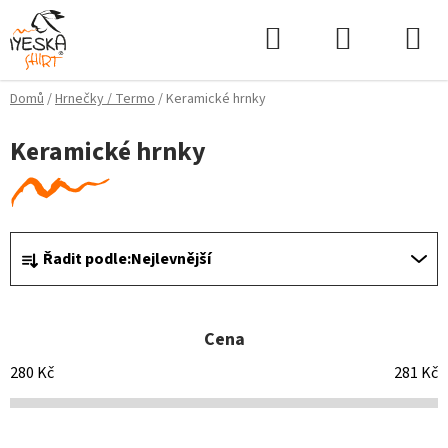
Přejít
Hledat
NÁKUPNÍ
na
KOŠÍK
obsah
Domů
/
Hrnečky / Termo
/
Keramické hrnky
Keramické hrnky
Ř
Řadit podle:
Nejlevnější
a
z
e
Cena
n
í
280
Kč
281
Kč
p
r