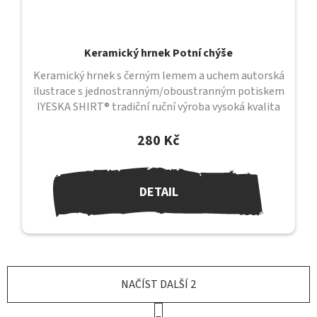
Keramický hrnek Potní chýše
Keramický hrnek s černým lemem a uchem autorská
ilustrace s jednostranným/oboustranným potiskem
IYESKA SHIRT® tradiční ruční výroba vysoká kvalita
provedení průměr 82 mm /...
280 Kč
DETAIL
NAČÍST DALŠÍ 2
S