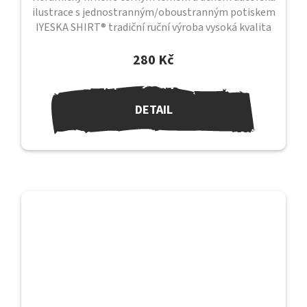
ilustrace s jednostranným/oboustranným potiskem
IYESKA SHIRT® tradiční ruční výroba vysoká kvalita
provedení průměr 82 mm /...
280 Kč
DETAIL