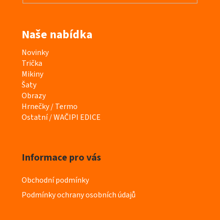
Naše nabídka
K
Novinky
a
Trička
t
Mikiny
e
Šaty
g
Obrazy
o
Hrnečky / Termo
r
Ostatní / WAČIPI EDICE
i
e
Informace pro vás
Obchodní podmínky
Podmínky ochrany osobních údajů