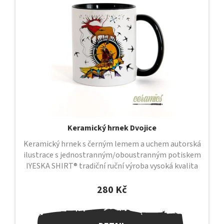
s
p
r
o
d
u
k
t
ů
Keramický hrnek Dvojice
Keramický hrnek s černým lemem a uchem autorská
ilustrace s jednostranným/oboustranným potiskem
IYESKA SHIRT® tradiční ruční výroba vysoká kvalita
provedení průměr 82 mm /...
280 Kč