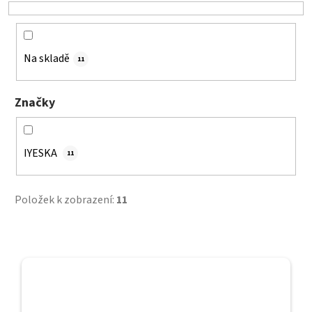
o
d
u
k
Na skladě
11
t
ů
Značky
IYESKA
11
Položek k zobrazení:
11
V
ý
p
i