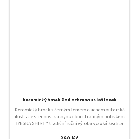
Keramický hrnek Pod ochranou vlaštovek
Keramický hrnek s černým lemem a uchem autorská
ilustrace s jednostranným/oboustranným potiskem
IYESKA SHIRT® tradiční ruční výroba vysoká kvalita
provedení průměr 82 mm /...
280 Kč