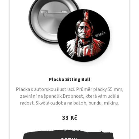
s
p
r
o
d
u
k
t
ů
Placka Sitting Bull
Placka s autorskou ilustrací. Průměr placky 55 mm,
zavírání na špendlík.Drobnost, která vám udělá
radost. Skvělá ozdoba na batoh, bundu, mikinu.
33 Kč