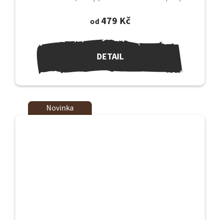
mexické a...
479 Kč
od
DETAIL
Novinka