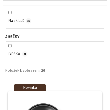
o
d
u
k
Na skladě
26
t
ů
Značky
IYESKA
21
Položek k zobrazení:
26
V
Novinka
ý
p
i