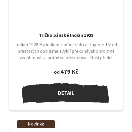
Tričko pánské Indian 1928
Indian 1928 My indiáni z plání rádi cestujeme. Už od
prastarých dob jsme zvyklí překonávat ohromné
vzdálenosti a pořád se přesunovat. Naši předci
putovali nekonečnými prostory,...
479 Kč
od
DETAIL
Novinka