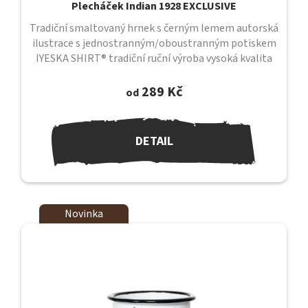
Plecháček Indian 1928 EXCLUSIVE
Tradiční smaltovaný hrnek s černým lemem autorská
ilustrace s jednostranným/oboustranným potiskem
IYESKA SHIRT® tradiční ruční výroba vysoká kvalita
provedení objem 330 ml...
289 Kč
od
DETAIL
Novinka