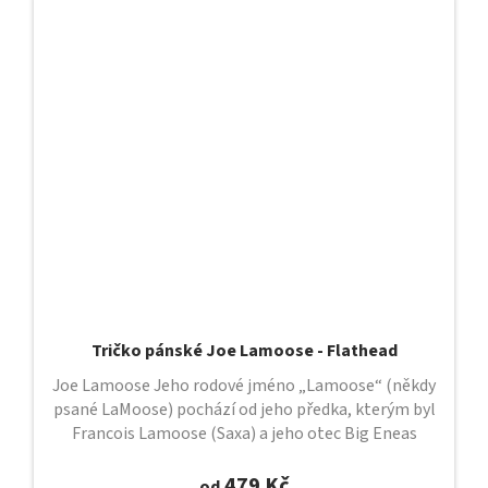
Tričko pánské Joe Lamoose - Flathead
Joe Lamoose Jeho rodové jméno „Lamoose“ (někdy
psané LaMoose) pochází od jeho předka, kterým byl
Francois Lamoose (Saxa) a jeho otec Big Eneas
Lamoose. Eneas byl původem Irokéz...
479 Kč
od