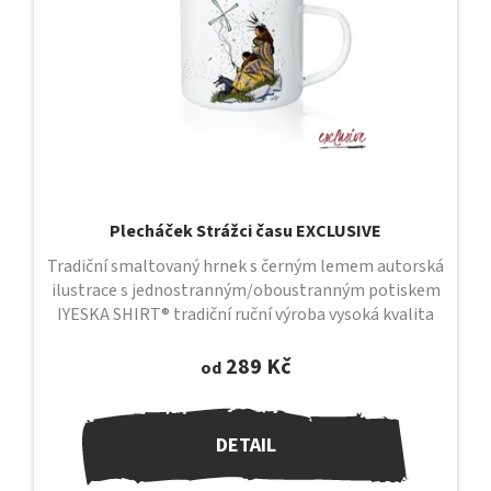
Plecháček Strážci času EXCLUSIVE
Tradiční smaltovaný hrnek s černým lemem autorská
ilustrace s jednostranným/oboustranným potiskem
IYESKA SHIRT® tradiční ruční výroba vysoká kvalita
provedení objem 330 ml...
289 Kč
od
DETAIL