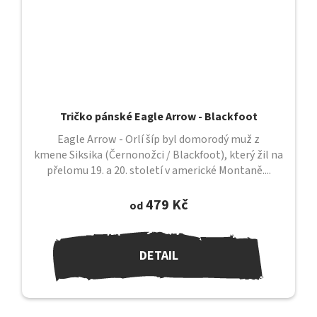
Tričko pánské Eagle Arrow - Blackfoot
Eagle Arrow - Orlí šíp byl domorodý muž z
kmene Siksika (Černonožci / Blackfoot), který žil na
přelomu 19. a 20. století v americké Montaně....
479 Kč
od
DETAIL