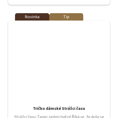
Novinka
Tip
Tričko dámské Strážci času
Strážci času: Tanec sedmi hvězd Říká se, že duše se