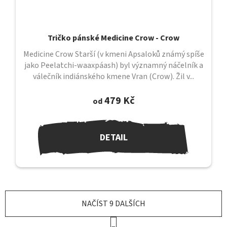
Tričko pánské Medicine Crow - Crow
Medicine Crow Starší (v kmeni Apsaloků známý spíše
jako Peelatchi-waaxpáash) byl významný náčelník a
válečník indiánského kmene Vran (Crow). Žil v...
479 Kč
od
DETAIL
NAČÍST 9 DALŠÍCH
S