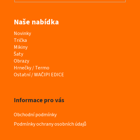
Naše nabídka
K
Novinky
a
Trička
t
Mikiny
e
Šaty
g
Obrazy
o
Hrnečky / Termo
r
Ostatní / WAČIPI EDICE
i
e
Informace pro vás
Obchodní podmínky
Podmínky ochrany osobních údajů