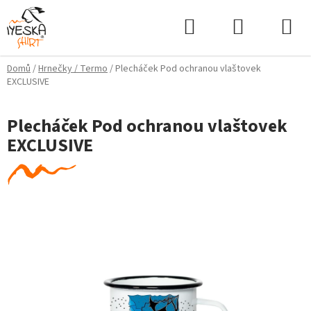
Přejít
Hledat
NÁKUPNÍ
na
KOŠÍK
obsah
Domů
/
Hrnečky / Termo
/
Plecháček Pod ochranou vlaštovek
EXCLUSIVE
Plecháček Pod ochranou vlaštovek
EXCLUSIVE