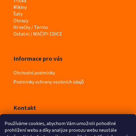
a
Trička
t
Mikiny
e
Šaty
g
Obrazy
o
Hrnečky / Termo
r
Ostatní / WAČIPI EDICE
i
e
Informace pro vás
Obchodní podmínky
Podmínky ochrany osobních údajů
Kontakt
Používáme cookies, abychom Vám umožnili pohodlné
info
@
iyeska.cz
prohlížení webu a díky analýze provozu webu neustále