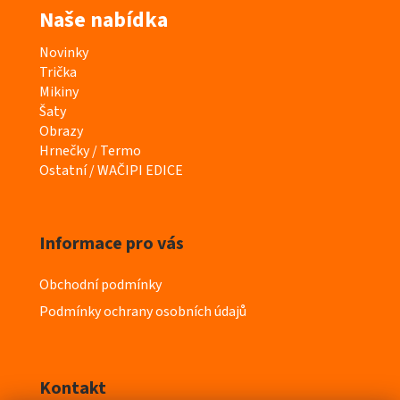
Naše nabídka
K
Novinky
a
Trička
t
Mikiny
e
Šaty
g
Obrazy
o
Hrnečky / Termo
r
Ostatní / WAČIPI EDICE
i
e
Informace pro vás
Obchodní podmínky
Podmínky ochrany osobních údajů
Kontakt