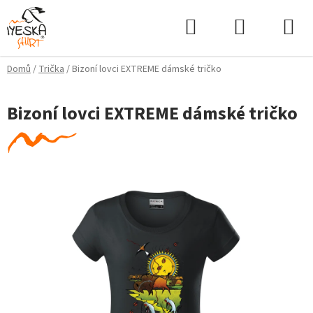
Přejít
Hledat
NÁKUPNÍ
na
KOŠÍK
obsah
Domů
/
Trička
/
Bizoní lovci EXTREME dámské tričko
Bizoní lovci EXTREME dámské tričko