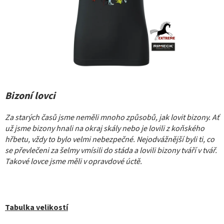
Bizoní lovci
Za starých časů jsme neměli mnoho způsobů, jak lovit bizony. Ať
už jsme bizony hnali na okraj skály nebo je lovili z koňského
hřbetu, vždy to bylo velmi nebezpečné. Nejodvážnější byli ti, co
se převlečeni za šelmy vmísili do stáda a lovili bizony tváří v tvář.
Takové lovce jsme měli v opravdové úctě.
Tabulka velikostí