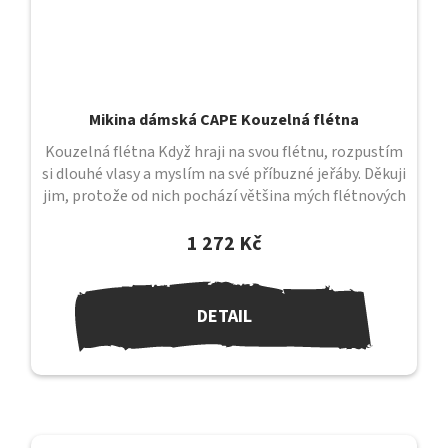
Mikina dámská CAPE Kouzelná flétna
Kouzelná flétna Když hraji na svou flétnu, rozpustím
si dlouhé vlasy a myslím na své příbuzné jeřáby. Děkuji
jim, protože od nich pochází většina mých flétnových
melodií. Když...
1 272 Kč
DETAIL