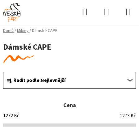
Přejít
Hledat
NÁKUPNÍ
na
KOŠÍK
obsah
Domů
/
Mikiny
/
Dámské CAPE
Dámské CAPE
Ř
Řadit podle:
Nejlevnější
a
z
e
Cena
n
í
1272
Kč
1273
Kč
p
r