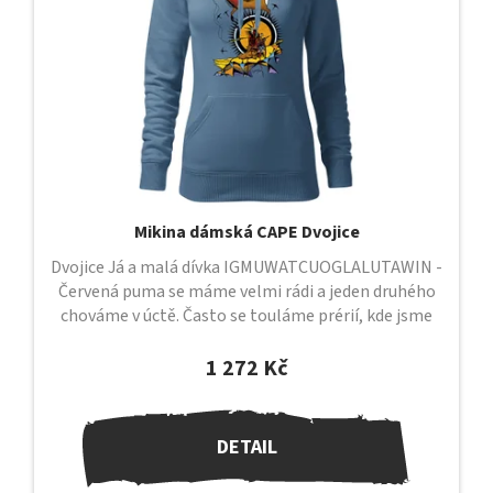
Mikina dámská CAPE Dvojice
Dvojice Já a malá dívka IGMUWATCUOGLALUTAWIN -
Červená puma se máme velmi rádi a jeden druhého
chováme v úctě. Často se touláme prérií, kde jsme
sami a kde mezi sebou cítíme...
1 272 Kč
DETAIL