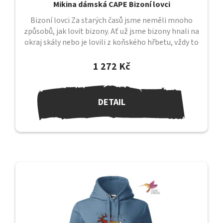
Mikina dámská CAPE Bizoní lovci
Bizoní lovci Za starých časů jsme neměli mnoho
způsobů, jak lovit bizony. Ať už jsme bizony hnali na
okraj skály nebo je lovili z koňského hřbetu, vždy to
bylo velmi...
1 272 Kč
DETAIL