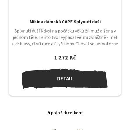
Mikina dámská CAPE Splynutí duší
Splynutí duší Kdysi na počátku věků žil muž a žena v
jednom těle. Tento tvor vypadal velmi zvláštně - měl
dvě hlavy, čtyři ruce a čtyři nohy. Choval se nemotorně
a svou...
1 272 Kč
DETAIL
9
položek celkem
O
v
l
Z