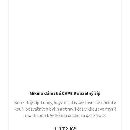
Mikina dámská CAPE Kouzelný šíp
Kouzelný šíp Tehdy, když očistíš své lovecké náčiní v
kouři posvátných bylin a strávíš čas v klidu své mysli
modlitbou k Velkému duchu za dar života
čtvernohého příbuzného,...
1 272 Kč