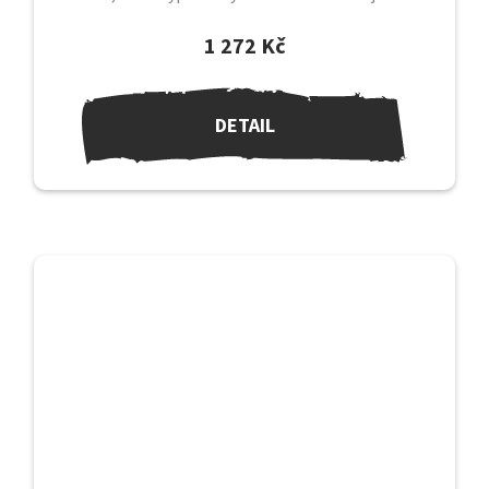
svému koni....
1 272 Kč
DETAIL