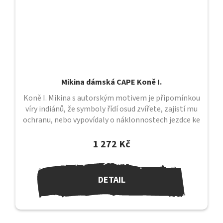
Mikina dámská CAPE Koně I.
Koně I. Mikina s autorským motivem je připomínkou
víry indiánů, že symboly řídí osud zvířete, zajistí mu
ochranu, nebo vypovídaly o náklonnostech jezdce ke
svému koni....
1 272 Kč
DETAIL