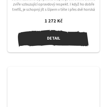
zvíře vzbuzující opravdový respekt. I když ho dobře
trefíš, je schopný jít s šípem v těle i přes dvě horská
údolí, než...
1 272 Kč
DETAIL