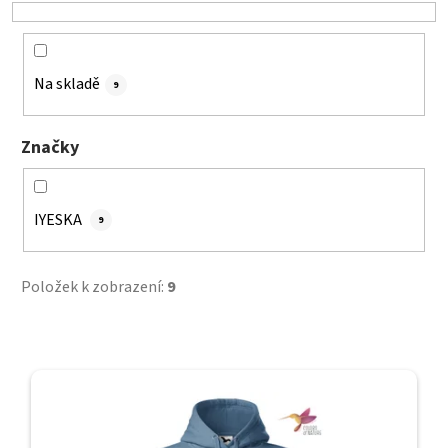
o
d
u
k
Na skladě
9
t
ů
Značky
IYESKA
9
Položek k zobrazení:
9
V
ý
p
i