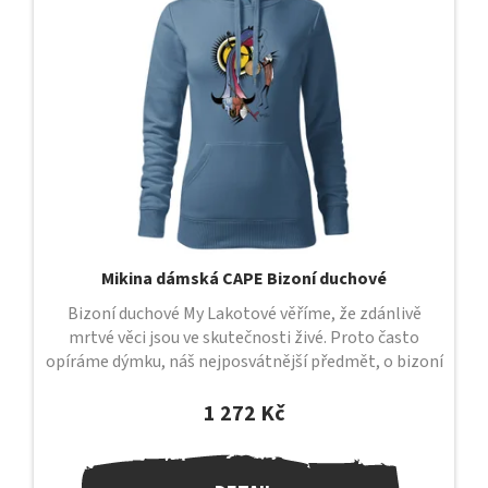
s
p
r
o
d
u
k
t
ů
Mikina dámská CAPE Bizoní duchové
Bizoní duchové My Lakotové věříme, že zdánlivě
mrtvé věci jsou ve skutečnosti živé. Proto často
opíráme dýmku, náš nejposvátnější předmět, o bizoní
lebku, ve které dlí duch a...
1 272 Kč