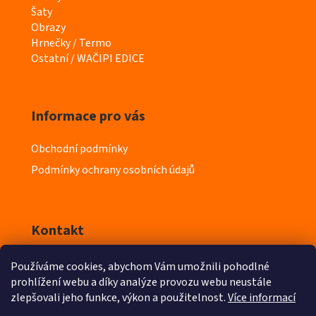
e
Šaty
g
Obrazy
o
Hrnečky / Termo
r
Ostatní / WAČIPI EDICE
i
e
Informace pro vás
Obchodní podmínky
Podmínky ochrany osobních údajů
Kontakt
Používáme cookies, abychom Vám umožnili pohodlné
info
@
iyeska.cz
prohlížení webu a díky analýze provozu webu neustále
zlepšovali jeho funkce, výkon a použitelnost.
Více informací
603 218 411