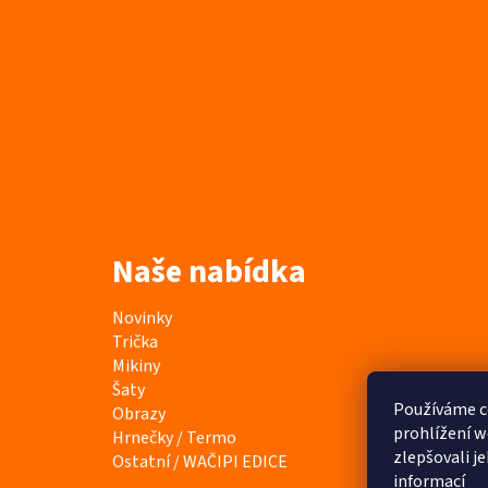
Naše nabídka
K
Přeskočit
Novinky
a
kategorie
Trička
t
Mikiny
e
Šaty
g
Používáme c
Obrazy
o
prohlížení w
Hrnečky / Termo
r
zlepšovali j
Ostatní / WAČIPI EDICE
i
informací