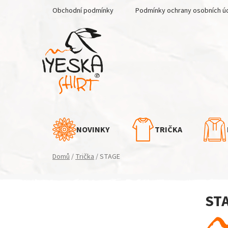
Přejít
Obchodní podmínky
Podmínky ochrany osobních ú
na
obsah
NOVINKY
TRIČKA
Domů
/
Trička
/
STAGE
P
ST
o
s