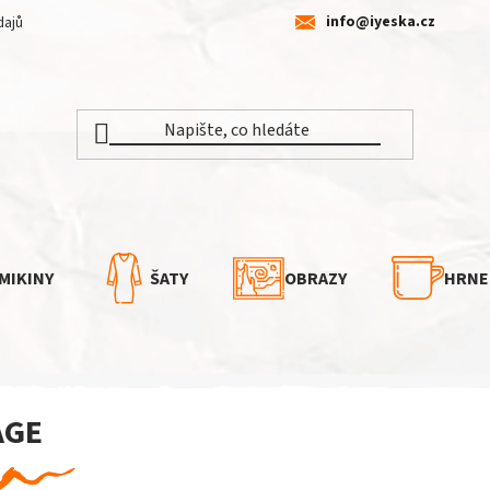
info@iyeska.cz
dajů
MIKINY
ŠATY
OBRAZY
HRNE
AGE