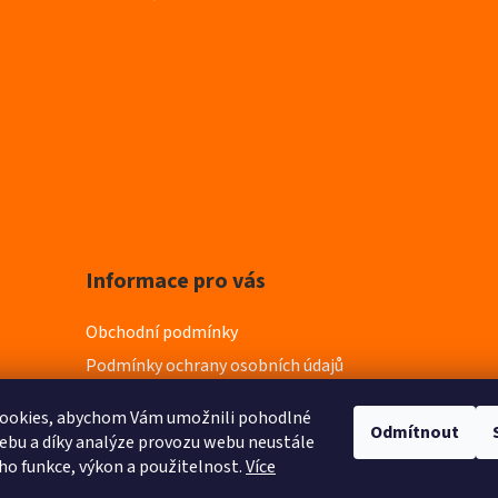
Informace pro vás
Obchodní podmínky
Podmínky ochrany osobních údajů
ookies, abychom Vám umožnili pohodlné
Odmítnout
ebu a díky analýze provozu webu neustále
eho funkce, výkon a použitelnost.
Více