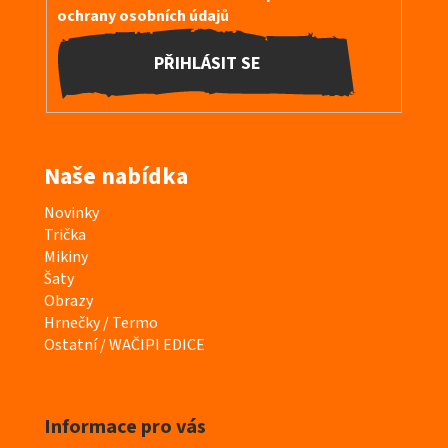
ochrany osobních údajů
PŘIHLÁSIT SE
Naše nabídka
K
Novinky
a
Trička
t
Mikiny
e
Šaty
g
Obrazy
o
Hrnečky / Termo
r
Ostatní / WAČIPI EDICE
i
e
Informace pro vás