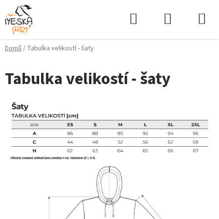
Přejít
Hledat
NÁKUPNÍ
na
KOŠÍK
obsah
Domů
/
Tabulka velikostí - šaty
Tabulka velikostí - šaty