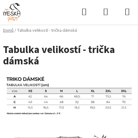
Přejít
Hledat
NÁKUPNÍ
na
KOŠÍK
obsah
Domů
/
Tabulka velikostí - trička dámská
Tabulka velikostí - trička
dámská