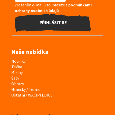
Vložením e-mailu souhlasíte s
podmínkami
ochrany osobních údajů
PŘIHLÁSIT SE
Naše nabídka
K
Novinky
a
Trička
t
Mikiny
e
Šaty
g
Obrazy
o
Hrnečky / Termo
r
Ostatní / WAČIPI EDICE
i
e