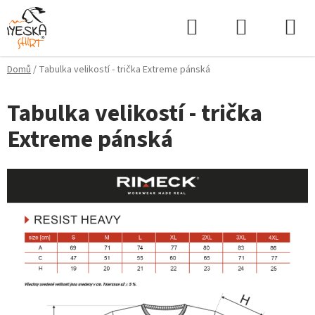
Přejít
Hledat
NÁKUPNÍ
na
KOŠÍK
obsah
Domů
/
Tabulka velikostí - trička Extreme pánská
Tabulka velikostí - trička
Extreme pánská