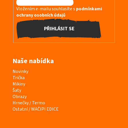
Vložením e-mailu souhlasíte s
podmínkami
ochrany osobních údajů
PŘIHLÁSIT SE
Naše nabídka
K
Novinky
a
Trička
t
Mikiny
e
Šaty
g
Obrazy
o
Hrnečky / Termo
r
Ostatní / WAČIPI EDICE
i
e