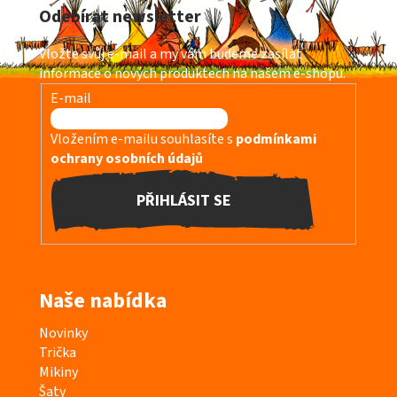
á
Odebírat newsletter
p
a
Vložte svůj e-mail a my vám budeme zasílat
t
informace o nových produktech na našem e-shopu.
í
E-mail
Vložením e-mailu souhlasíte s
podmínkami
ochrany osobních údajů
PŘIHLÁSIT SE
Naše nabídka
K
Novinky
a
Trička
t
Mikiny
e
Šaty