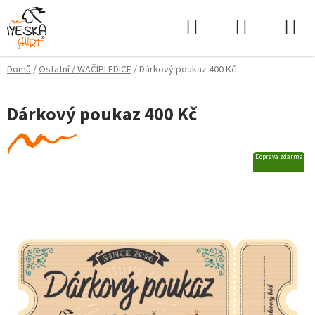
Přejít
Hledat
NÁKUPNÍ
na
KOŠÍK
obsah
Domů
/
Ostatní / WAČIPI EDICE
/
Dárkový poukaz 400 Kč
Dárkový poukaz 400 Kč
Doprava zdarma