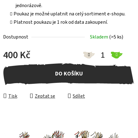
jednorázově.
Poukaz je možné uplatnit na celý sortiment e-shopu.
Platnost poukazu je 1 rok od data zakoupení.
Dostupnost
Skladem
(>5 ks)
400 Kč
Měrná cena:
DO KOŠÍKU
Tisk
Zeptat se
Sdílet
Z