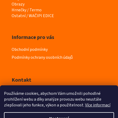
g
Obrazy
o
Hrnečky / Termo
r
Ostatní / WAČIPI EDICE
i
e
Informace pro vás
Obchodní podmínky
Podmínky ochrany osobních údajů
Kontakt
Používáme cookies, abychom Vám umožnili pohodlné
info
@
iyeska.cz
prohlížení webu a díky analýze provozu webu neustále
zlepšovali jeho funkce, výkon a použitelnost.
Více informací
603 218 411