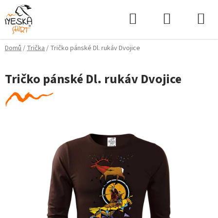
Přejít
Hledat
NÁKUPNÍ
na
KOŠÍK
obsah
Domů
/
Trička
/
Tričko pánské Dl. rukáv Dvojice
Tričko pánské Dl. rukáv Dvojice