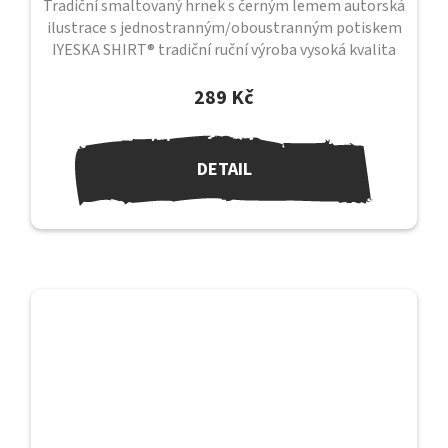
Tradiční smaltovaný hrnek s černým lemem autorská
ilustrace s jednostranným/oboustranným potiskem
IYESKA SHIRT® tradiční ruční výroba vysoká kvalita
provedení objem 330 ml...
289 Kč
DETAIL