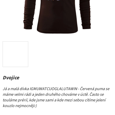
Dvojice
Já a malá dívka IGMUWATCUOGLALUTAWIN - Červená puma se
máme velmi rádi a jeden druhého chováme v úctě. Často se
touláme prérií, kde jsme sami a kde mezi sebou cítíme jelení
kouzlo nejmocněji:)