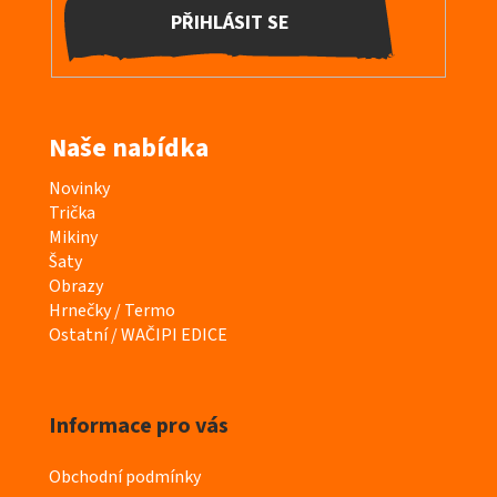
PŘIHLÁSIT SE
Naše nabídka
K
Novinky
a
Trička
t
Mikiny
e
Šaty
g
Obrazy
o
Hrnečky / Termo
r
Ostatní / WAČIPI EDICE
i
e
Informace pro vás
Obchodní podmínky