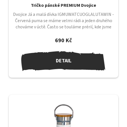
Tričko pánské PREMIUM Dvojice
Dvojice Já a malá dívka IGMUWATCUOGLALUTAWIN -
Červená puma se máme velmi rádi a jeden druhého
chováme v úctě. Často se touláme prérií, kde jsme
sami a kde mezi sebou cítíme...
690 Kč
DETAIL