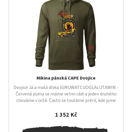
Mikina pánská CAPE Dvojice
Dvojice Já a malá dívka IGMUWATCUOGLALUTAWIN -
Červená puma se máme velmi rádi a jeden druhého
chováme v úctě. Často se touláme prérií, kde jsme
sami a kde mezi sebou cítíme...
1 352 Kč