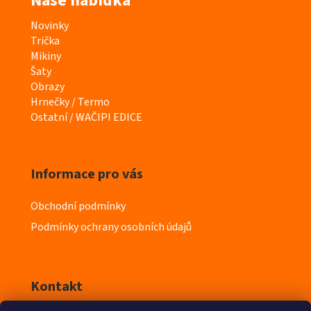
Naše nabídka
K
Novinky
a
Trička
t
Mikiny
e
Šaty
g
Obrazy
o
Hrnečky / Termo
r
Ostatní / WAČIPI EDICE
i
e
Informace pro vás
Obchodní podmínky
Podmínky ochrany osobních údajů
Kontakt