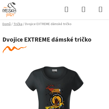
Přejít
Hledat
NÁKUPNÍ
na
KOŠÍK
obsah
Domů
/
Trička
/
Dvojice EXTREME dámské tričko
Dvojice EXTREME dámské tričko