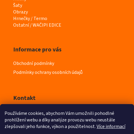
e
Šaty
g
Obrazy
o
Hrnečky / Termo
r
Ostatní / WAČIPI EDICE
i
e
Informace pro vás
Obchodní podmínky
Podmínky ochrany osobních údajů
Kontakt
Používáme cookies, abychom Vám umožnili pohodlné
info
@
iyeska.cz
prohlížení webu a díky analýze provozu webu neustále
zlepšovali jeho funkce, výkon a použitelnost.
Více informací
603 218 411