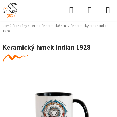
Přejít
Hledat
NÁKUPNÍ
na
KOŠÍK
obsah
Domů
/
Hrnečky / Termo
/
Keramické hrnky
/
Keramický hrnek Indian
1928
Keramický hrnek Indian 1928