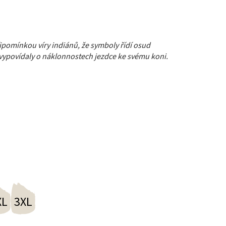
pomínkou víry indiánů, že symboly řídí osud
o vypovídaly o náklonnostech jezdce ke svému koni.
XL
3XL