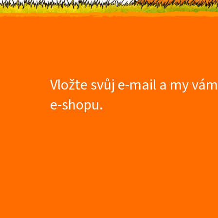
Z
á
p
a
t
Vložte svůj e-mail a my vá
í
e-shopu.