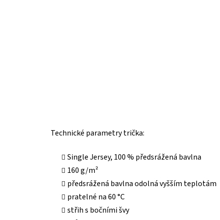
Technické parametry trička:
Single Jersey, 100 % předsrážená bavlna
160 g/m²
předsrážená bavlna odolná vyšším teplotám
pratelné na 60 °C
střih s bočními švy