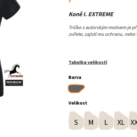
Koně I. EXTREME
Tričko s
autorským motivem je při
zvířete, zajistí mu ochranu, neb
Tabulka velikostí
Barva
Velikost
S
M
L
XL
X