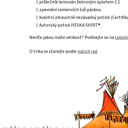
průkrčník lemován žebrovým úpletem 1:1
zpevnění ramenních švů páskou
kvalitní zdravotně nezávadný potisk (Certif
Autorský potisk IYESKA SHIRT®
Nevíte jakou máte velikost? Podívejte se na
tabulk
O trika se starejte podle
našich rad
.