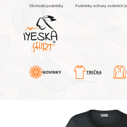
Přejít
Obchodní podmínky
Podmínky ochrany osobních ú
na
obsah
NOVINKY
TRIČKA