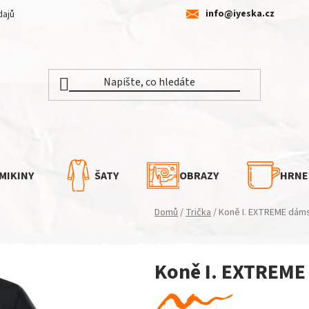
info@iyeska.cz
dajů
MIKINY
ŠATY
OBRAZY
HRNE
Domů
/
Trička
/
Koně I. EXTREME dáms
Koně I. EXTREME