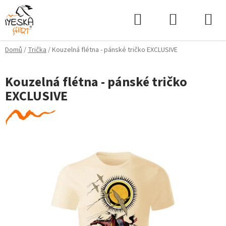
Přejít
Hledat
NÁKUPNÍ
na
KOŠÍK
obsah
Domů
/
Trička
/
Kouzelná flétna - pánské tričko EXCLUSIVE
Kouzelná flétna - pánské tričko
EXCLUSIVE