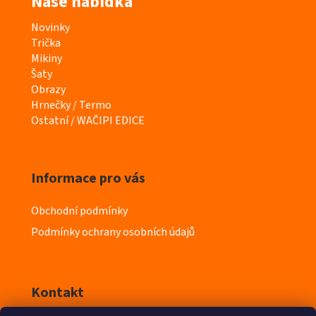
Naše nabídka
K
Novinky
a
Trička
t
Mikiny
e
Šaty
g
Obrazy
o
Hrnečky / Termo
r
Ostatní / WAČIPI EDICE
i
e
Informace pro vás
Obchodní podmínky
Podmínky ochrany osobních údajů
Kontakt