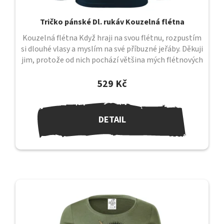
Tričko pánské Dl. rukáv Kouzelná flétna
Kouzelná flétna Když hraji na svou flétnu, rozpustím
si dlouhé vlasy a myslím na své příbuzné jeřáby. Děkuji
jim, protože od nich pochází většina mých flétnových
melodií. Když...
529 Kč
DETAIL