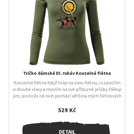
Tričko dámské Dl. rukáv Kouzelná flétna
Kouzelná flétna Když hraji na svou flétnu, rozpustím
si dlouhé vlasy a myslím na své příbuzné jeřáby. Děkuji
jim, protože od nich pochází většina mých flétnových
melodií. Když...
529 Kč
DETAIL