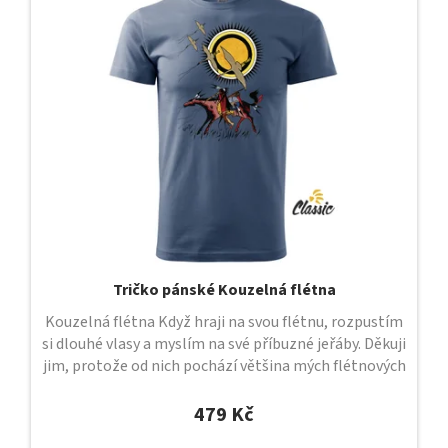
Tričko pánské Kouzelná flétna
Kouzelná flétna Když hraji na svou flétnu, rozpustím
si dlouhé vlasy a myslím na své příbuzné jeřáby. Děkuji
jim, protože od nich pochází většina mých flétnových
melodií. Když...
479 Kč