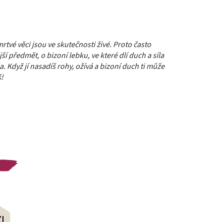
rtvé věci jsou ve skutečnosti živé. Proto často
 předmět, o bizoní lebku, ve které dlí duch a síla
Když jí nasadíš rohy, ožívá a bizoní duch ti může
š!
XL