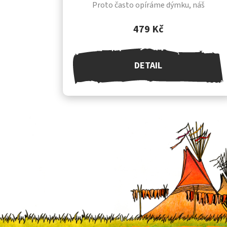
Proto často opíráme dýmku, náš
nejposvátnější předmět, o bizoní lebku, ve
které dlí duch a...
479 Kč
DETAIL