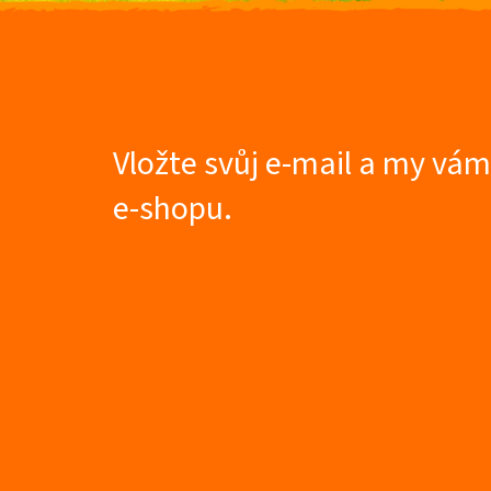
Z
á
p
a
t
Vložte svůj e-mail a my vá
í
e-shopu.