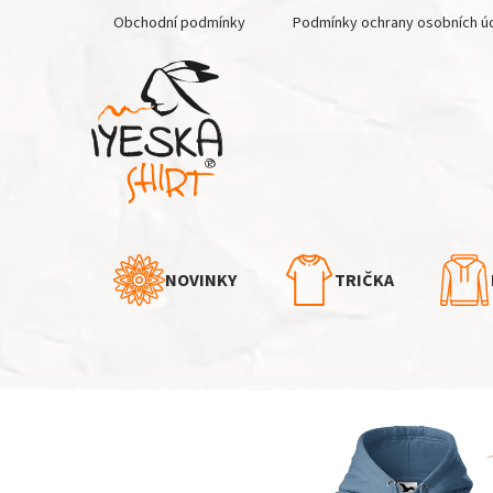
Přejít
Obchodní podmínky
Podmínky ochrany osobních ú
na
obsah
NOVINKY
TRIČKA