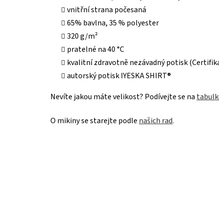
vnitřní strana počesaná
65% bavlna, 35 % polyester
320 g/m²
pratelné na 40 °C
kvalitní zdravotně nezávadný potisk (Certif
autorský potisk IYESKA SHIRT®
Nevíte jakou máte velikost? Podívejte se na
tabulk
O mikiny se starejte podle
našich rad
.