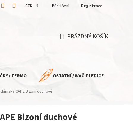
CZK
Přihlášení
Registrace
PRÁZDNÝ KOŠÍK
NÁKUPNÍ
KOŠÍK
ČKY / TERMO
OSTATNÍ / WAČIPI EDICE
a dámská CAPE Bizoní duchové
APE Bizoní duchové