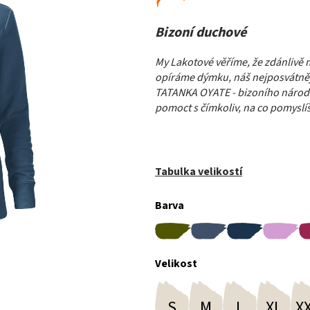
Bizoní duchové
My Lakotové věříme, že zdánlivě m
opíráme dýmku, náš nejposvátnější
TATANKA OYATE - bizoního národa. 
pomoct s čímkoliv, na co pomyslí
Tabulka velikostí
Barva
Velikost
S
M
L
XL
X