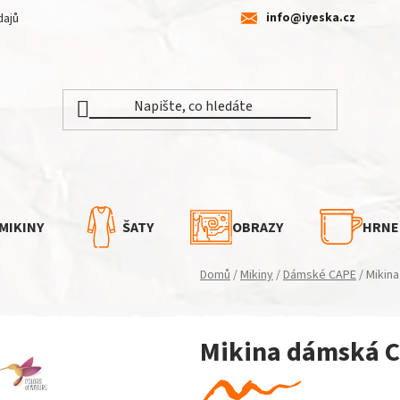
info@iyeska.cz
dajů
MIKINY
ŠATY
OBRAZY
HRNE
Domů
/
Mikiny
/
Dámské CAPE
/
Mikin
Mikina dámská C