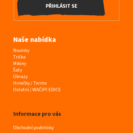
PŘIHLÁSIT SE
Naše nabídka
K
Novinky
a
Trička
t
Mikiny
e
Šaty
g
Obrazy
o
Hrnečky / Termo
r
Ostatní / WAČIPI EDICE
i
e
Informace pro vás
Obchodní podmínky