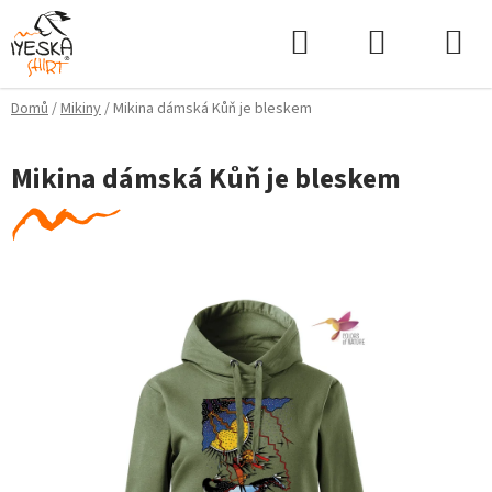
Přejít
Hledat
NÁKUPNÍ
na
KOŠÍK
obsah
Domů
/
Mikiny
/
Mikina dámská Kůň je bleskem
Mikina dámská Kůň je bleskem