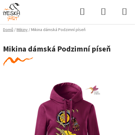
Přejít
Hledat
NÁKUPNÍ
na
KOŠÍK
obsah
Domů
/
Mikiny
/
Mikina dámská Podzimní píseň
Mikina dámská Podzimní píseň