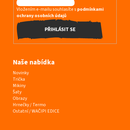
Vložením e-mailu souhlasíte s
podmínkami
ochrany osobních údajů
PŘIHLÁSIT SE
Naše nabídka
K
Novinky
a
Trička
t
Mikiny
e
Šaty
g
Obrazy
o
Hrnečky / Termo
r
Ostatní / WAČIPI EDICE
i
e