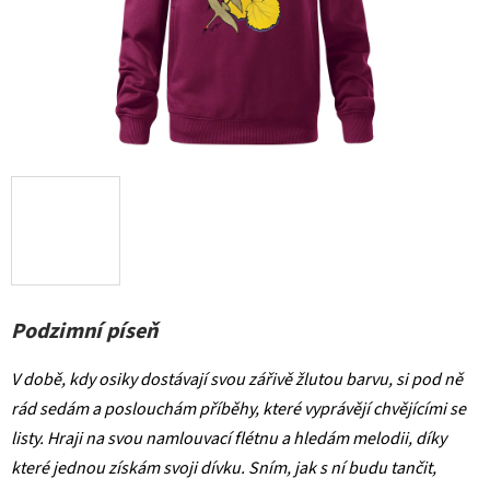
Podzimní píseň
V době, kdy osiky dostávají svou zářivě žlutou barvu, si pod ně
rád sedám a poslouchám příběhy, které vyprávějí chvějícími se
listy. Hraji na svou namlouvací flétnu a hledám melodii, díky
které jednou získám svoji dívku.
Sním, jak s ní budu tančit,