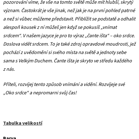
pozorování víme, že vše na tomto světě může mít hlubší, skrytý
význam. Častokrát je vše jinak, než jak je na první pohled patrné
a než si vůbec můžeme představit. Přiblížit se podstatě a odhalit
alespoň kousek z ní můžeš jen když se pokusíš „vnímat
srdcem“. V našem jazyce je pro to výraz „čante išta“ – oko srdce.
Doslova vidět srdcem. To je také zdroj opravdové moudrosti, jež
pochází z uvědomění si svého místa na světě a jednoty sebe
sama s Velkým Duchem. Čante išta je skryto ve středu každého
z nás.
Příteli, rozvíjej tento způsob vnímání a vidění. Rozvíjeje své
„Oko srdce“ a nepromarni svůj čas!
Tabulka velikostí
Barva