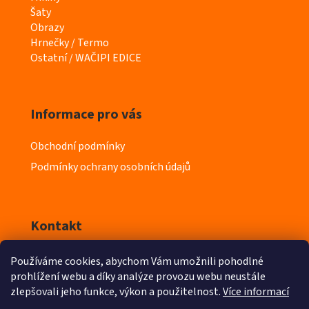
e
Šaty
g
Obrazy
o
Hrnečky / Termo
r
Ostatní / WAČIPI EDICE
i
e
Informace pro vás
Obchodní podmínky
Podmínky ochrany osobních údajů
Kontakt
Používáme cookies, abychom Vám umožnili pohodlné
info
@
iyeska.cz
prohlížení webu a díky analýze provozu webu neustále
zlepšovali jeho funkce, výkon a použitelnost.
Více informací
603 218 411