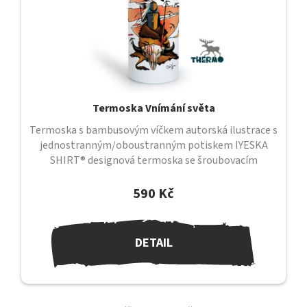
Termoska Vnímání světa
Termoska s bambusovým víčkem autorská ilustrace s
jednostranným/oboustranným potiskem IYESKA
SHIRT® designová termoska se šroubovacím
uzávěrem a bambusovým víčkem uzávěr je...
590 Kč
DETAIL