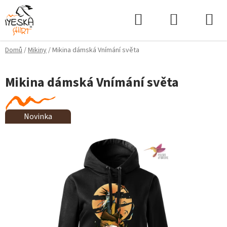
Přejít
Hledat
NÁKUPNÍ
na
KOŠÍK
obsah
Domů
/
Mikiny
/
Mikina dámská Vnímání světa
Mikina dámská Vnímání světa
Novinka