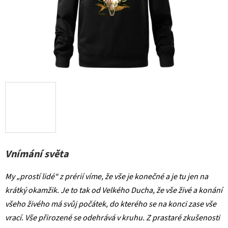
Vnímání světa
My „prostí lidé“ z prérií víme, že vše je konečné a je tu jen na
krátký okamžik. Je to tak od Velkého Ducha, že vše živé a konání
všeho živého má svůj počátek, do kterého se na konci zase vše
vrací. Vše přirozené se odehrává v kruhu. Z prastaré zkušenosti