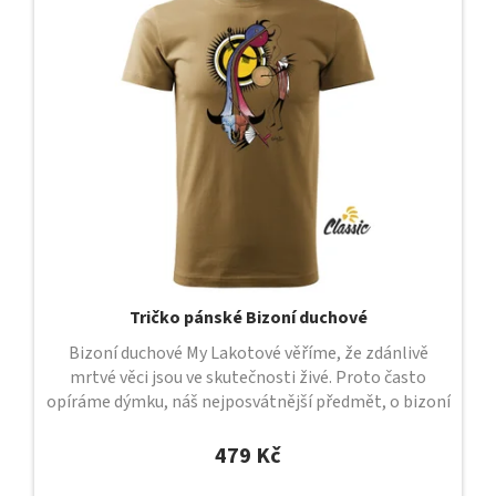
Tričko pánské Bizoní duchové
Bizoní duchové My Lakotové věříme, že zdánlivě
mrtvé věci jsou ve skutečnosti živé. Proto často
opíráme dýmku, náš nejposvátnější předmět, o bizoní
lebku, ve které dlí duch a...
479 Kč