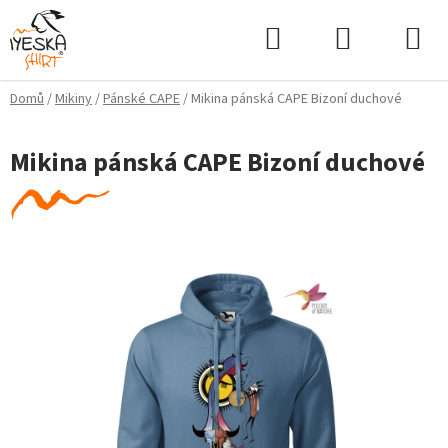
Přejít
Hledat
NÁKUPNÍ
na
KOŠÍK
obsah
Domů
/
Mikiny
/
Pánské CAPE
/
Mikina pánská CAPE Bizoní duchové
Mikina pánská CAPE Bizoní duchové