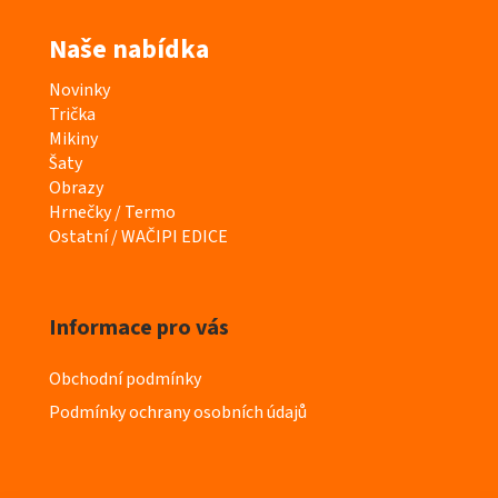
Naše nabídka
K
Novinky
a
Trička
t
Mikiny
e
Šaty
g
Obrazy
o
Hrnečky / Termo
r
Ostatní / WAČIPI EDICE
i
e
Informace pro vás
Obchodní podmínky
Podmínky ochrany osobních údajů