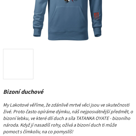
Bizoní duchové
My Lakotové věříme, že zdánlivě mrtvé věci jsou ve skutečnosti
živé. Proto často opíráme dýmku, náš nejposvátnější předmět, o
bizoní lebku, ve které dlí duch a síla TATANKA OYATE - bizoního
národa. Když jí nasadíš rohy, ožívá a bizoní duch ti může
pomoct s čímkoliv, na co pomyslíš!