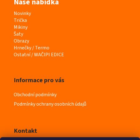
Naše nabídka
K
Novinky
a
Trička
t
Mikiny
e
Šaty
g
Obrazy
o
Hrnečky / Termo
r
Ostatní / WAČIPI EDICE
i
e
Informace pro vás
Obchodní podmínky
Podmínky ochrany osobních údajů
Kontakt