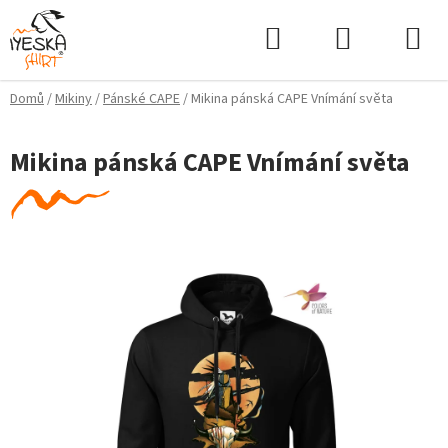
Přejít
Hledat
NÁKUPNÍ
na
KOŠÍK
obsah
Domů
/
Mikiny
/
Pánské CAPE
/
Mikina pánská CAPE Vnímání světa
Mikina pánská CAPE Vnímání světa