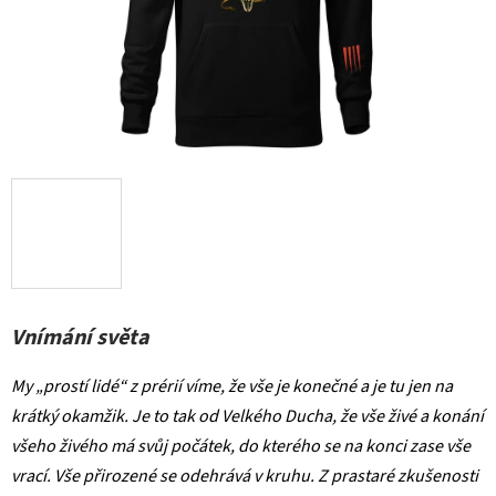
Vnímání světa
My „prostí lidé“ z prérií víme, že vše je konečné a je tu jen na
krátký okamžik. Je to tak od Velkého Ducha, že vše živé a konání
všeho živého má svůj počátek, do kterého se na konci zase vše
vrací. Vše přirozené se odehrává v kruhu. Z prastaré zkušenosti