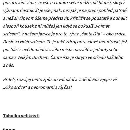
pozorování víme, že vše na tomto světě může mít hlubší, skrytý
význam. Častokrát je vše jinak, než jak je na první pohled patrné
a než si vůbec můžeme představit. Přiblížit se podstatě a odhalit
alespoň kousek z ní můžeš jen když se pokusíš „vnímat
srdcem“. V našem jazyce je pro to výraz „čante išta“ – oko srdce.
Doslova vidět srdcem. To je také zdroj opravdové moudrosti, jež
pochází z uvědomění si svého místa na světě a jednoty sebe
sama s Velkým Duchem. Čante išta je skryto ve středu každého
z nás.
Příteli, rozvíjej tento způsob vnímání a vidění. Rozvíjeje své
„Oko srdce“ a nepromarni svůj čas!
Tabulka velikostí
Barva