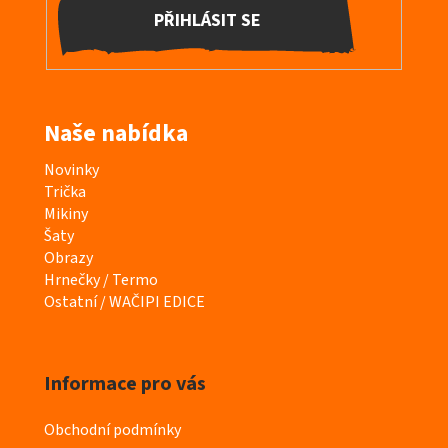
PŘIHLÁSIT SE
Naše nabídka
K
Novinky
a
Trička
t
Mikiny
e
Šaty
g
Obrazy
o
Hrnečky / Termo
r
Ostatní / WAČIPI EDICE
i
e
Informace pro vás
Obchodní podmínky