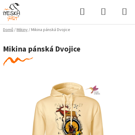
Přejít
Hledat
NÁKUPNÍ
na
KOŠÍK
obsah
Domů
/
Mikiny
/
Mikina pánská Dvojice
Mikina pánská Dvojice