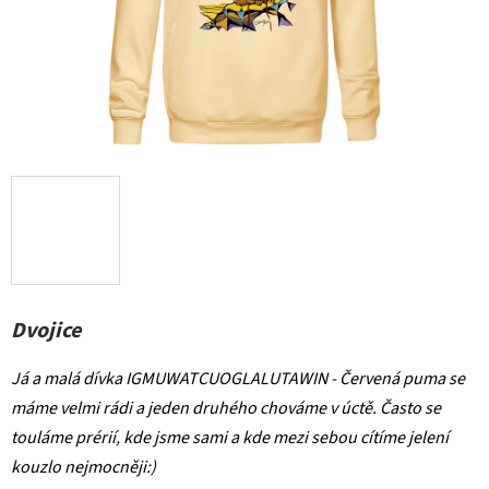
Dvojice
Já a malá dívka IGMUWATCUOGLALUTAWIN - Červená puma se
máme velmi rádi a jeden druhého chováme v úctě. Často se
touláme prérií, kde jsme sami a kde mezi sebou cítíme jelení
kouzlo nejmocněji:)