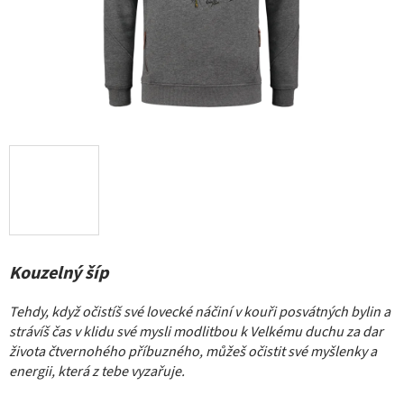
Kouzelný šíp
Tehdy, když očistíš své lovecké náčiní v kouři posvátných bylin a
strávíš čas v klidu své mysli modlitbou k Velkému duchu za dar
života čtvernohého příbuzného, můžeš očistit své myšlenky a
energii, která z tebe vyzařuje.