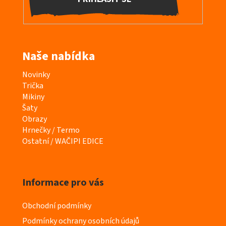
Naše nabídka
K
Novinky
a
Trička
t
Mikiny
e
Šaty
g
Obrazy
o
Hrnečky / Termo
r
Ostatní / WAČIPI EDICE
i
e
Informace pro vás
Obchodní podmínky
Podmínky ochrany osobních údajů