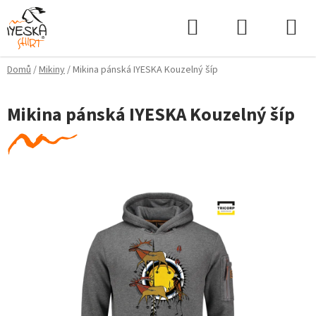
Přejít
Hledat
NÁKUPNÍ
na
KOŠÍK
obsah
Domů
/
Mikiny
/
Mikina pánská IYESKA Kouzelný šíp
Mikina pánská IYESKA Kouzelný šíp