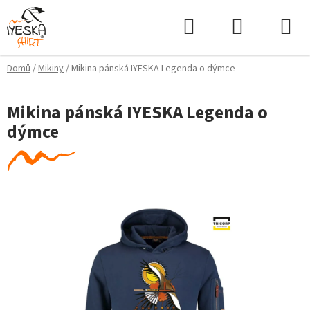
Přejít
Hledat
NÁKUPNÍ
na
KOŠÍK
obsah
Domů
/
Mikiny
/
Mikina pánská IYESKA Legenda o dýmce
Mikina pánská IYESKA Legenda o
dýmce