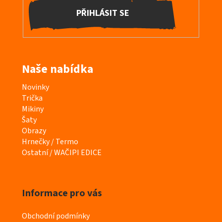
PŘIHLÁSIT SE
Naše nabídka
K
Novinky
a
Trička
t
Mikiny
e
Šaty
g
Obrazy
o
Hrnečky / Termo
r
Ostatní / WAČIPI EDICE
i
e
Informace pro vás
Obchodní podmínky