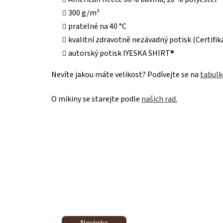
300 g/m²
pratelné na 40 °C
kvalitní zdravotně nezávadný potisk (Certif
autorský potisk IYESKA SHIRT®
Nevíte jakou máte velikost? Podívejte se na
tabulku
O mikiny se starejte podle
našich rad.