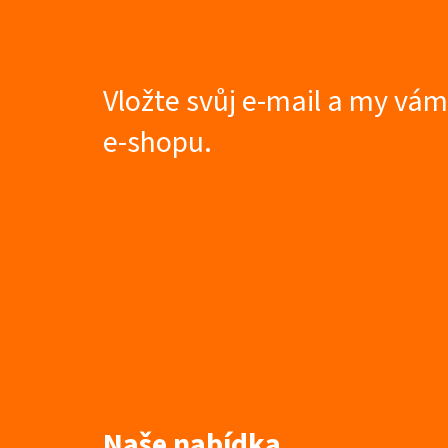
á
p
a
t
Vložte svůj e-mail a my vá
í
e-shopu.
Naše nabídka