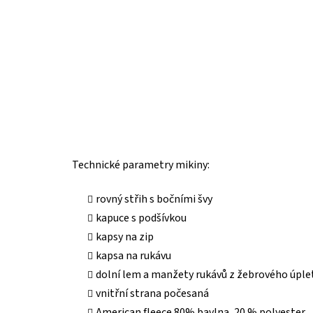
Technické parametry mikiny:
rovný střih s bočními švy
kapuce s podšívkou
kapsy na zip
kapsa na rukávu
dolní lem a manžety rukávů z žebrového úple
vnitřní strana počesaná
American fleece 80% bavlna, 20 % polyester