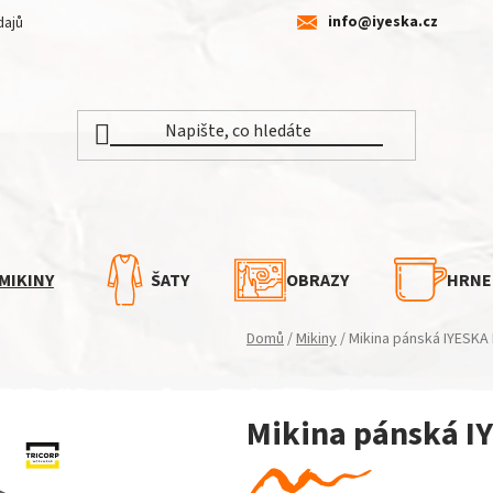
info@iyeska.cz
dajů
MIKINY
ŠATY
OBRAZY
HRNE
Domů
/
Mikiny
/
Mikina pánská IYESKA
Mikina pánská I