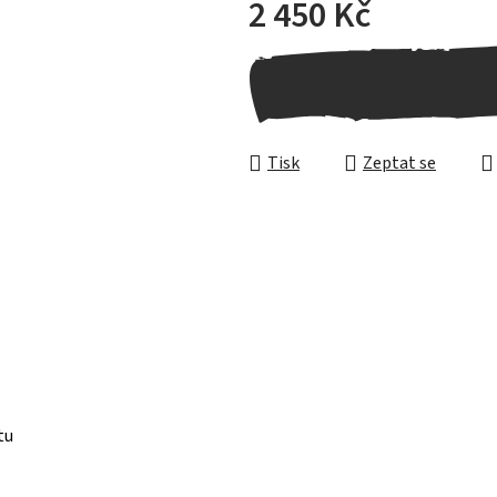
2 450 Kč
Měrná cena:
Tisk
Zeptat se
tu