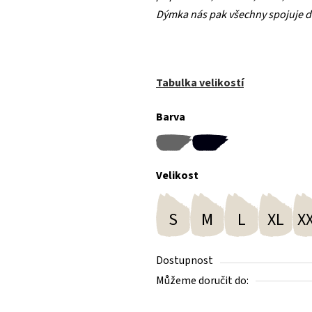
Dýmka nás pak všechny spojuje d
Tabulka velikostí
Barva
Velikost
S
M
L
XL
X
Dostupnost
Můžeme doručit do: