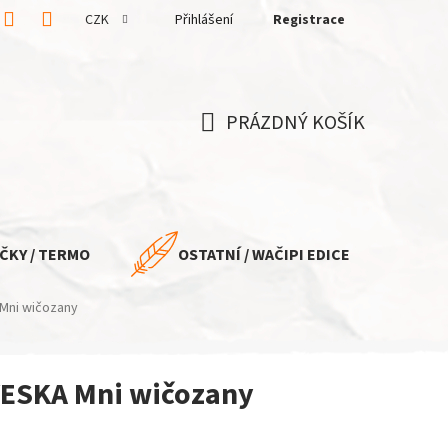
CZK
Přihlášení
Registrace
PRÁZDNÝ KOŠÍK
NÁKUPNÍ
KOŠÍK
ČKY / TERMO
OSTATNÍ / WAČIPI EDICE
 Mni wičozany
YESKA Mni wičozany