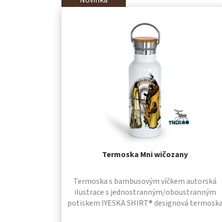
Novinka
Termoska Mni wičozany
Termoska s bambusovým víčkem autorská
ilustrace s jednostranným/oboustranným
potiskem IYESKA SHIRT® designová termosk
se šroubovacím uzávěrem a bambusovým