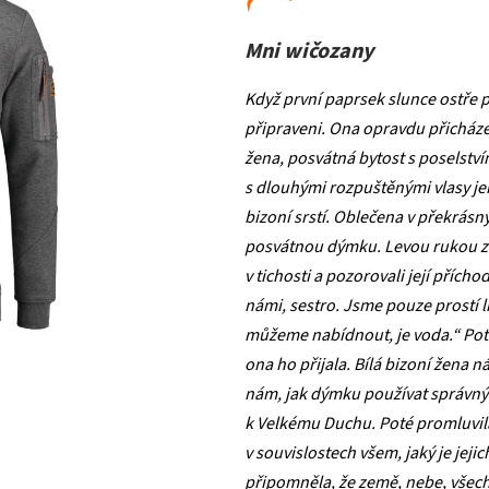
Mni wičozany
Když první paprsek slunce ostře pr
připraveni. Ona opravdu přicházel
žena, posvátná bytost s poselst
s dlouhými rozpuštěnými vlasy 
bizoní srstí. Oblečena v překrás
posvátnou dýmku. Levou rukou za 
v tichosti a pozorovali její přícho
námi, sestro. Jsme pouze prostí li
můžeme nabídnout, je voda.“ Poté
ona ho přijala. Bílá bizoní žena 
nám, jak dýmku používat správným
k Velkému Duchu. Poté promluvila
v souvislostech všem, jaký je jeji
připomněla, že země, nebe, všechn