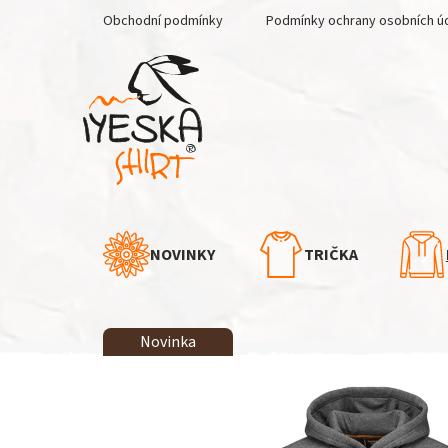
Přejít
Obchodní podmínky
Podmínky ochrany osobních ú
na
obsah
NOVINKY
TRIČKA
Novinka