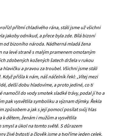
ořízl přítmí chladivého rána, stáli jsme už všichni
a jakoby odnikud, a přece byla zde. Bílá bizoní
vím od bizoního národa. Nádherná mladá žena
jen na levé straně s malým pramenem omotaným
ných zdobených kožených šatech držela v rukou
hlavičku a pravou za troubel. Všichni jsme stáli
d. Když přišla k nám, náš náčelník řekl: „Vítej mezi
dé, delší dobu hladovíme, a proto jediné, co ti
 namočil do vody smotek sladké trávy, podal jí ho a
nám pak vysvětlila symboliku a význam dýmky. Řekla
 způsobem a jak s její pomocí posílat svůj hlas
 k dětem, ženám i mužům a vysvětlila
ch smysl a úkol na tomto světě. S důrazem
y živé bytosti a člověk jsme a tvoříme jeden celek.