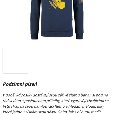
Podzimní píseň
V době, kdy osiky dostávají svou zářivě žlutou barvu, si pod ně
rád sedám a poslouchám příběhy, které vyprávějí chvějícími se
listy. Hraji na svou namlouvací flétnu a hledám melodii, díky
které jednou získám svoji dívku.
Sním, jak s ní budu tančit,