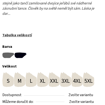
stejně jako tančí zamilované dvojice jeřábů své nádherné
zásnubní tance. Člověk by na světě neměl být sám. Láska je
dar..
.
Tabulka velikostí
Barva
Velikost
S
M
L
XL
XXL
3XL
4XL
5XL
Dostupnost
Zvolte variantu
Můžeme doručit do:
Zvolte variantu