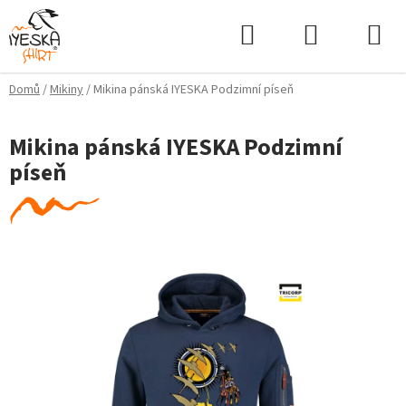
Přejít
Hledat
NÁKUPNÍ
na
KOŠÍK
obsah
Domů
/
Mikiny
/
Mikina pánská IYESKA Podzimní píseň
Mikina pánská IYESKA Podzimní
píseň