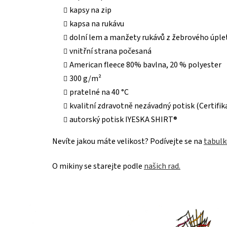
kapsy na zip
kapsa na rukávu
dolní lem a manžety rukávů z žebrového úple
vnitřní strana počesaná
American fleece 80% bavlna, 20 % polyester
300 g/m²
pratelné na 40 °C
kvalitní zdravotně nezávadný potisk (Certif
autorský potisk IYESKA SHIRT®
Nevíte jakou máte velikost? Podívejte se na
tabulku
O mikiny se starejte podle
našich rad.