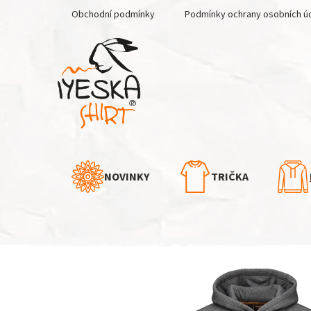
Přejít
Obchodní podmínky
Podmínky ochrany osobních ú
na
obsah
NOVINKY
TRIČKA