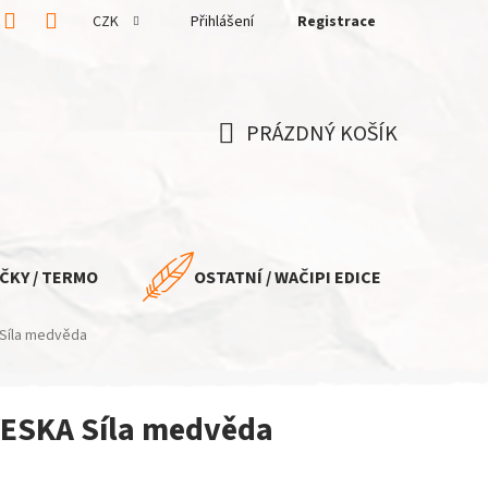
CZK
Přihlášení
Registrace
PRÁZDNÝ KOŠÍK
NÁKUPNÍ
KOŠÍK
ČKY / TERMO
OSTATNÍ / WAČIPI EDICE
 Síla medvěda
YESKA Síla medvěda