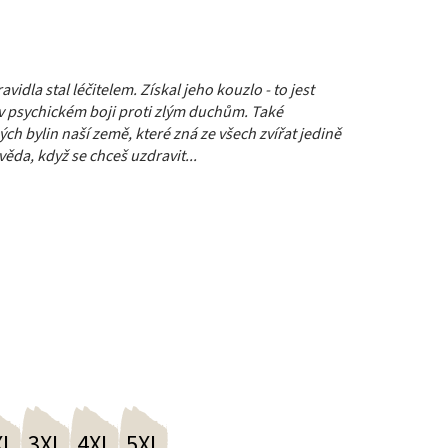
vidla stal léčitelem. Získal jeho kouzlo - to jest
 v psychickém boji proti zlým duchům.
Také
ých bylin naší země, které zná ze všech zvířat jedině
da, když se chceš uzdravit..
.
XL
3XL
4XL
5XL