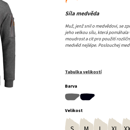
Síla medvěda
Muž, jenž snil o medvědovi, se zpra
jeho velkou sílu, která pomáhala
moudrost a cit pro použití rozličn
medvěd nejlépe. Poslouchej medvě
Tabulka velikostí
Barva
Velikost
S
M
L
XL
X