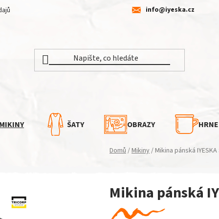
info@iyeska.cz
dajů
MIKINY
ŠATY
OBRAZY
HRNE
Domů
/
Mikiny
/
Mikina pánská IYESKA
Mikina pánská I