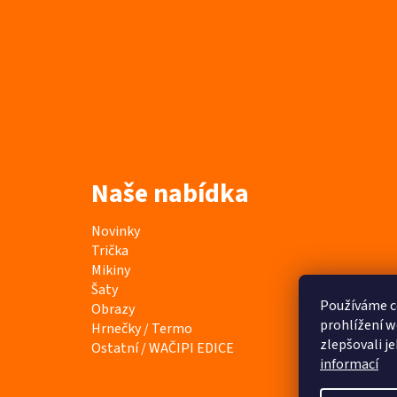
Naše nabídka
K
Přeskočit
Novinky
a
kategorie
Trička
t
Mikiny
e
Šaty
g
Používáme c
Obrazy
o
prohlížení w
Hrnečky / Termo
r
zlepšovali j
Ostatní / WAČIPI EDICE
i
informací
e