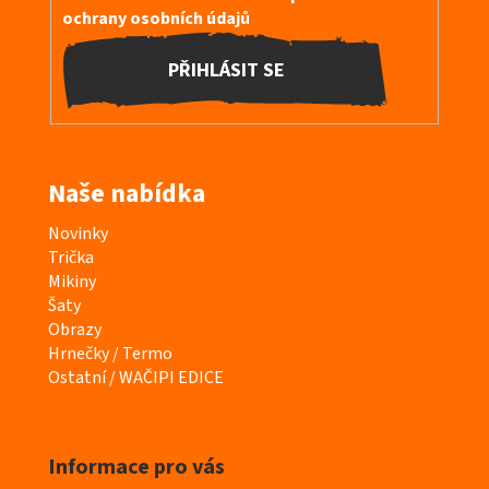
ochrany osobních údajů
PŘIHLÁSIT SE
Naše nabídka
K
Novinky
a
Trička
t
Mikiny
e
Šaty
g
Obrazy
o
Hrnečky / Termo
r
Ostatní / WAČIPI EDICE
i
e
Informace pro vás