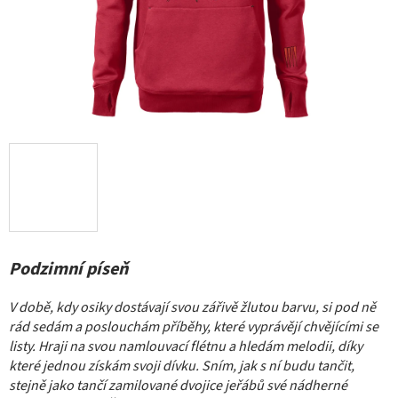
Podzimní píseň
V době, kdy osiky dostávají svou zářivě žlutou barvu, si pod ně
rád sedám a poslouchám příběhy, které vyprávějí chvějícími se
listy. Hraji na svou namlouvací flétnu a hledám melodii, díky
které jednou získám svoji dívku. Sním, jak s ní budu tančit,
stejně jako tančí zamilované dvojice jeřábů své nádherné