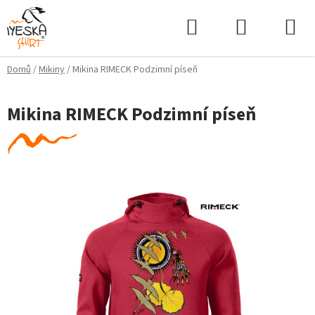
Přejít
Hledat
NÁKUPNÍ
na
KOŠÍK
obsah
Domů
/
Mikiny
/
Mikina RIMECK Podzimní píseň
Mikina RIMECK Podzimní píseň