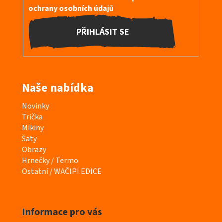
ochrany osobních údajů
PŘIHLÁSIT SE
Naše nabídka
K
Novinky
a
Trička
t
Mikiny
e
Šaty
g
Obrazy
o
Hrnečky / Termo
r
Ostatní / WAČIPI EDICE
i
e
Informace pro vás