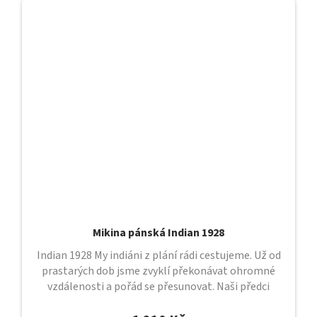
Mikina pánská Indian 1928
Indian 1928 My indiáni z plání rádi cestujeme. Už od
prastarých dob jsme zvyklí překonávat ohromné
vzdálenosti a pořád se přesunovat. Naši předci
putovali nekonečnými...