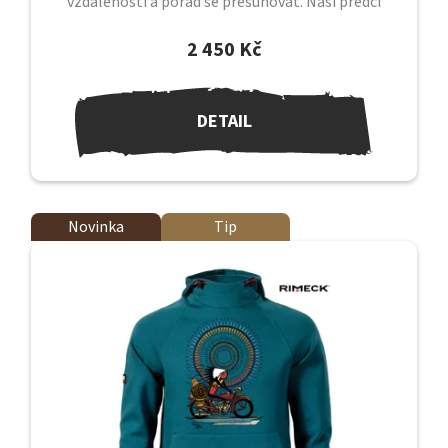
vzdálenosti a pořád se přesunovat. Naši předci
putovali nekonečnými prostory,...
2 450 Kč
DETAIL
Novinka
Tip