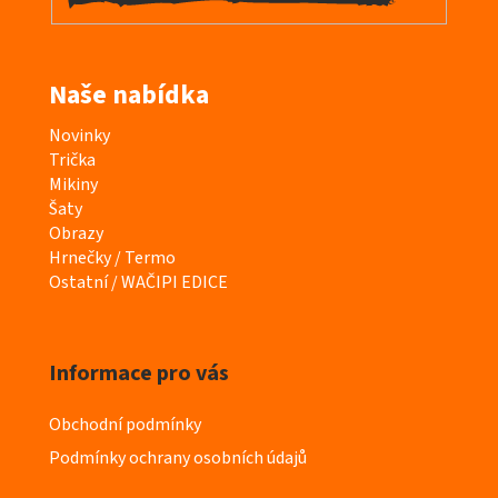
Naše nabídka
K
Novinky
a
Trička
t
Mikiny
e
Šaty
g
Obrazy
o
Hrnečky / Termo
r
Ostatní / WAČIPI EDICE
i
e
Informace pro vás
Obchodní podmínky
Podmínky ochrany osobních údajů