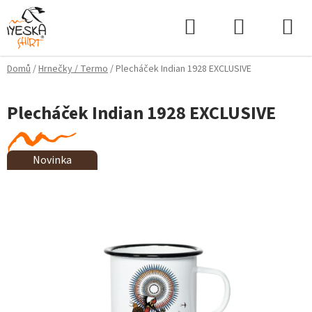
Přejít
Hledat
NÁKUPNÍ
na
KOŠÍK
obsah
Domů
/
Hrnečky / Termo
/
Plecháček Indian 1928 EXCLUSIVE
Plecháček Indian 1928 EXCLUSIVE
Novinka