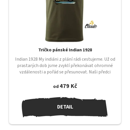
Tričko pánské Indian 1928
Indian 1928 My indiáni z plání rádi cestujeme. Už od
prastarých dob jsme zvyklí překonávat ohromné
vzdálenosti a pořád se přesunovat. Naši předci
putovali nekonečnými prostory,...
479 Kč
od
DETAIL