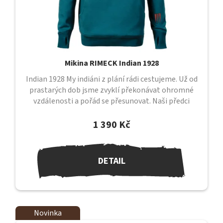
Mikina RIMECK Indian 1928
Indian 1928 My indiáni z plání rádi cestujeme. Už od
prastarých dob jsme zvyklí překonávat ohromné
vzdálenosti a pořád se přesunovat. Naši předci
putovali nekonečnými prostory,...
1 390 Kč
DETAIL
Novinka