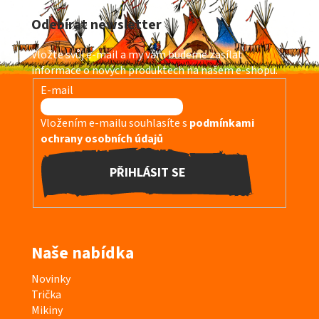
á
Odebírat newsletter
p
a
Vložte svůj e-mail a my vám budeme zasílat
t
informace o nových produktech na našem e-shopu.
í
E-mail
Vložením e-mailu souhlasíte s
podmínkami
ochrany osobních údajů
PŘIHLÁSIT SE
Naše nabídka
K
Novinky
a
Trička
t
Mikiny