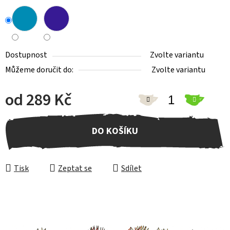
Dostupnost
Zvolte variantu
Můžeme doručit do:
Zvolte variantu
od
289 Kč
Měrná cena:
DO KOŠÍKU
Tisk
Zeptat se
Sdílet
Z