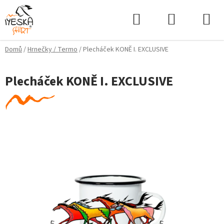
Přejít
Hledat
NÁKUPNÍ
na
KOŠÍK
obsah
Domů
/
Hrnečky / Termo
/
Plecháček KONĚ I. EXCLUSIVE
Plecháček KONĚ I. EXCLUSIVE