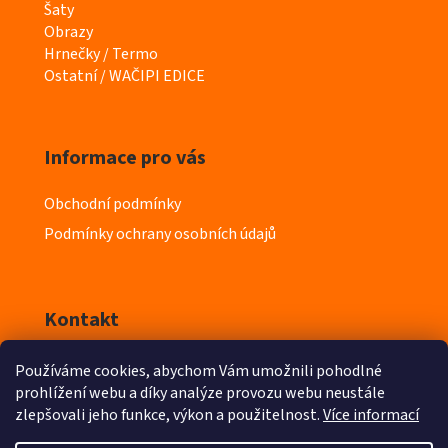
e
Šaty
g
Obrazy
o
Hrnečky / Termo
r
Ostatní / WAČIPI EDICE
i
e
Informace pro vás
Obchodní podmínky
Podmínky ochrany osobních údajů
Kontakt
Používáme cookies, abychom Vám umožnili pohodlné
info
@
iyeska.cz
prohlížení webu a díky analýze provozu webu neustále
zlepšovali jeho funkce, výkon a použitelnost.
Více informací
603 218 411