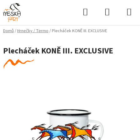
Přejít
Hledat
NÁKUPNÍ
na
KOŠÍK
obsah
Domů
/
Hrnečky / Termo
/
Plecháček KONĚ III. EXCLUSIVE
Plecháček KONĚ III. EXCLUSIVE