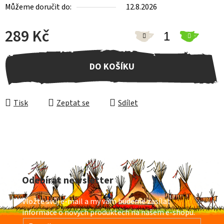
Můžeme doručit do:
12.8.2026
289 Kč
Měrná cena:
DO KOŠÍKU
Tisk
Zeptat se
Sdílet
Z
á
Odebírat newsletter
p
a
Vložte svůj e-mail a my vám budeme zasílat
t
informace o nových produktech na našem e-shopu.