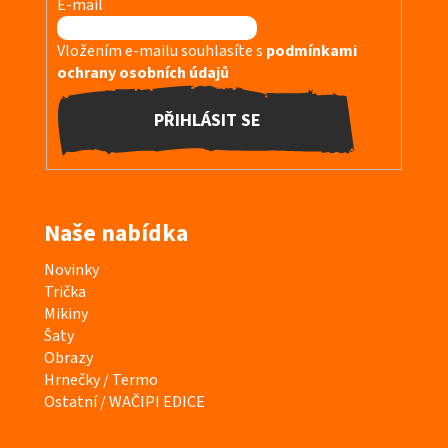
í
E-mail
Vložením e-mailu souhlasíte s
podmínkami
ochrany osobních údajů
PŘIHLÁSIT SE
Naše nabídka
K
Novinky
a
Trička
t
Mikiny
e
Šaty
g
Obrazy
o
Hrnečky / Termo
r
Ostatní / WAČIPI EDICE
i
e