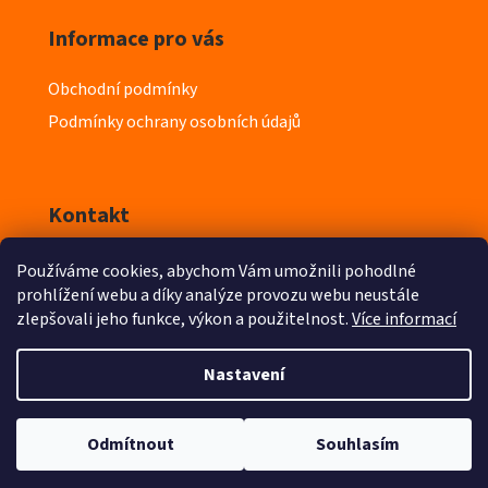
Informace pro vás
Obchodní podmínky
Podmínky ochrany osobních údajů
Kontakt
Používáme cookies, abychom Vám umožnili pohodlné
info
@
iyeska.cz
prohlížení webu a díky analýze provozu webu neustále
zlepšovali jeho funkce, výkon a použitelnost.
Více informací
603 218 411
Nastavení
Odmítnout
Souhlasím
Vytvořil Shoptet
Copyright 2026
iyeska.cz
. Všechna práva vyhrazena.