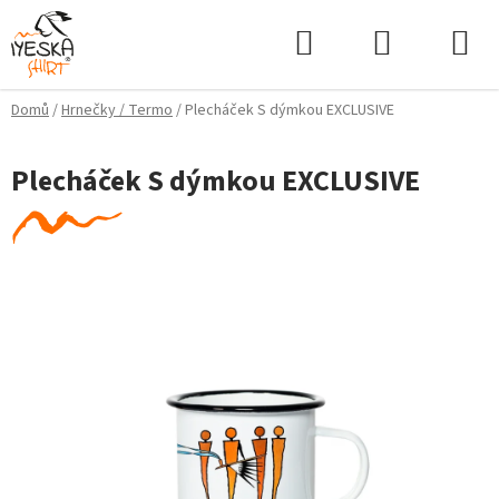
Přejít
Hledat
NÁKUPNÍ
na
KOŠÍK
obsah
Domů
/
Hrnečky / Termo
/
Plecháček S dýmkou EXCLUSIVE
Plecháček S dýmkou EXCLUSIVE