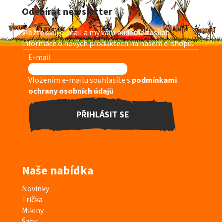
á
Odebírat newsletter
p
a
Vložte svůj e-mail a my vám budeme zasílat
t
informace o nových produktech na našem e-shopu.
í
E-mail
Vložením e-mailu souhlasíte s
podmínkami
ochrany osobních údajů
PŘIHLÁSIT SE
Naše nabídka
K
Novinky
a
Trička
t
Mikiny
e
Šaty