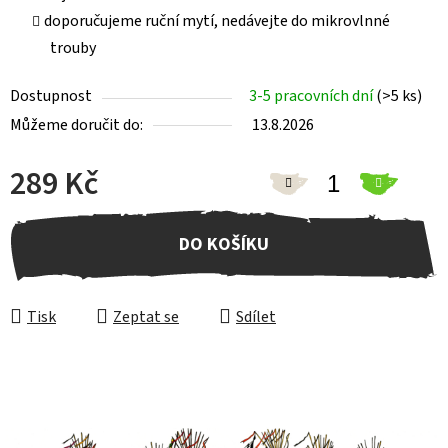
doporučujeme ruční mytí, nedávejte do mikrovlnné
trouby
Dostupnost
3-5 pracovních dní
(>5 ks)
Můžeme doručit do:
13.8.2026
289 Kč
Měrná cena:
DO KOŠÍKU
Tisk
Zeptat se
Sdílet
Z