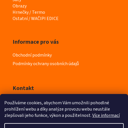
g
Obrazy
o
Hrnečky / Termo
r
Ostatní / WAČIPI EDICE
i
e
Informace pro vás
Obchodní podmínky
Podmínky ochrany osobních údajů
Kontakt
Používáme cookies, abychom Vám umožnili pohodlné
info
@
iyeska.cz
prohlížení webu a díky analýze provozu webu neustále
zlepšovali jeho funkce, výkon a použitelnost.
Více informací
603 218 411