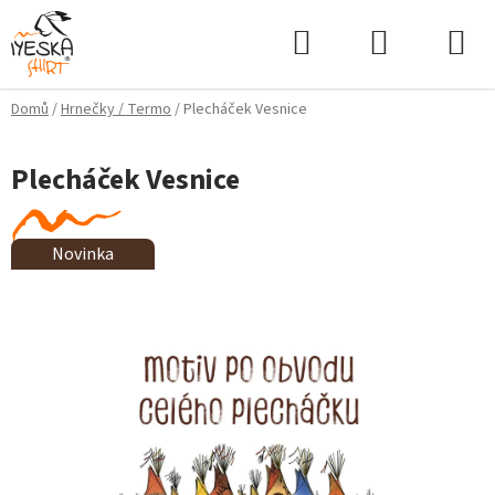
Přejít
Hledat
NÁKUPNÍ
na
KOŠÍK
obsah
Domů
/
Hrnečky / Termo
/
Plecháček Vesnice
Plecháček Vesnice
Novinka