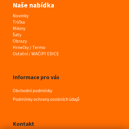
Naše nabídka
K
Novinky
a
Trička
t
Mikiny
e
Šaty
g
Obrazy
o
Hrnečky / Termo
r
Ostatní / WAČIPI EDICE
i
e
Informace pro vás
Obchodní podmínky
Podmínky ochrany osobních údajů
Kontakt