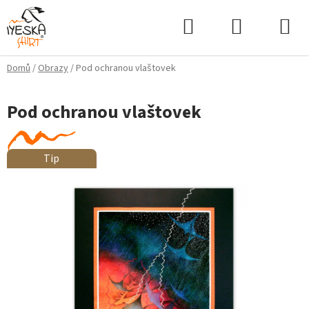
Přejít
Hledat
NÁKUPNÍ
na
KOŠÍK
obsah
Domů
/
Obrazy
/
Pod ochranou vlaštovek
Pod ochranou vlaštovek
Tip