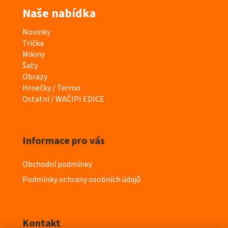
Naše nabídka
K
Novinky
a
Trička
t
Mikiny
e
Šaty
g
Obrazy
o
Hrnečky / Termo
r
Ostatní / WAČIPI EDICE
i
e
Informace pro vás
Obchodní podmínky
Podmínky ochrany osobních údajů
Kontakt