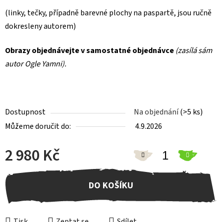
(linky, tečky, případně barevné plochy na paspartě, jsou ručně
dokresleny autorem)
Obrazy objednávejte v samostatné objednávce
(zasílá sám
autor Ogle Yamni).
Dostupnost
Na objednání
(>5 ks)
Můžeme doručit do:
4.9.2026
2 980 Kč
Měrná cena:
DO KOŠÍKU
Tisk
Zeptat se
Sdílet