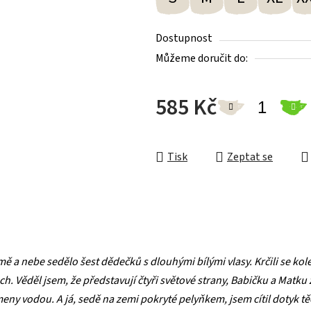
Dostupnost
Můžeme doručit do:
585 Kč
Měrná cena:
Tisk
Zeptat se
ě a nebe sedělo šest dědečků s dlouhými bílými vlasy. Krčili se ko
h. Věděl jsem, že představují čtyři světové strany, Babičku a Matk
ameny vodou. A já, sedě na zemi pokryté pelyňkem, jsem cítil dotyk 