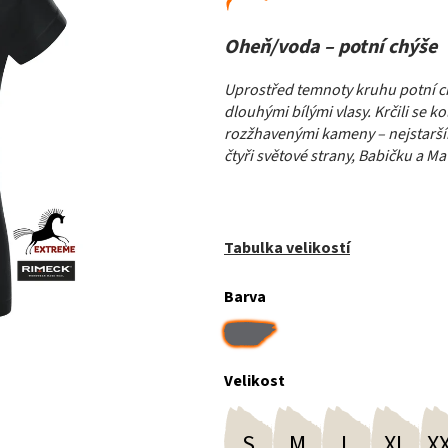
Oheň/voda – potní chýše
Uprostřed temnoty kruhu potní ch
dlouhými bílými vlasy. Krčili se 
rozžhavenými kameny – nejstarším
čtyři světové strany, Babičku a M
Tabulka velikostí
Barva
Velikost
S
M
L
XL
X