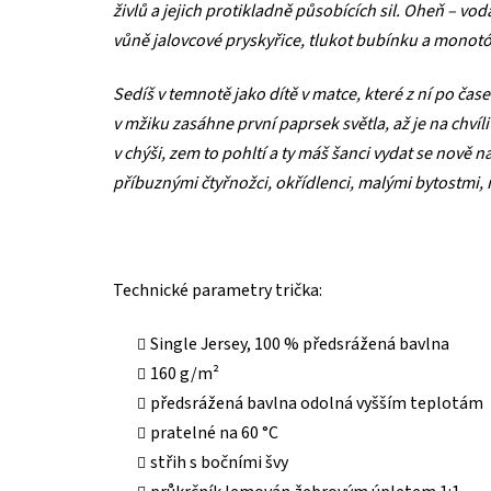
živlů a jejich protikladně působících sil. Oheň – vo
vůně jalovcové pryskyřice, tlukot bubínku a mono
Sedíš v temnotě jako dítě v matce, které z ní po čase
v mžiku zasáhne první paprsek světla, až je na chvíli
v chýši, zem to pohltí a ty máš šanci vydat se nov
příbuznými čtyřnožci, okřídlenci, malými bytostmi, 
Technické parametry trička:
Single Jersey, 100 % předsrážená bavlna
160 g/m²
předsrážená bavlna odolná vyšším teplotám
pratelné na 60 °C
střih s bočními švy