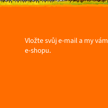
Z
á
p
a
t
Vložte svůj e-mail a my vá
í
e-shopu.