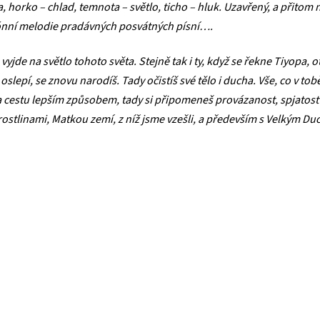
da, horko – chlad, temnota – světlo, ticho – hluk. Uzavřený, a přito
tónní melodie pradávných posvátných písní….
 vyjde na světlo tohoto světa. Stejně tak i ty, když se řekne Tiyopa,
 oslepí, se znovu narodíš. Tady očistíš své tělo i ducha. Vše, co v to
ě na cestu lepším způsobem, tady si připomeneš provázanost, spjato
rostlinami, Matkou zemí, z níž jsme vzešli, a především s Velkým D