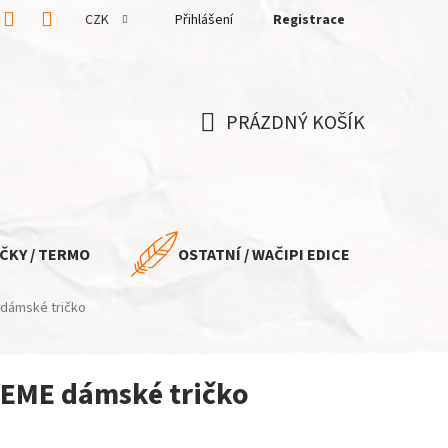
CZK
Přihlášení
Registrace
PRÁZDNÝ KOŠÍK
NÁKUPNÍ
KOŠÍK
ČKY / TERMO
OSTATNÍ / WAČIPI EDICE
 dámské tričko
REME dámské tričko