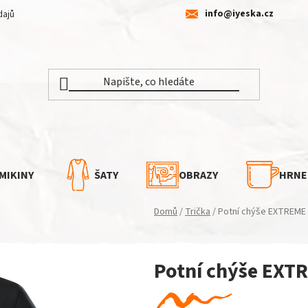
info@iyeska.cz
dajů
MIKINY
ŠATY
OBRAZY
HRNE
Domů
/
Trička
/
Potní chýše EXTREME
Potní chýše EXT