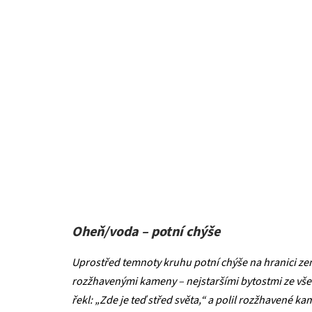
Oheň/voda – potní chýše
Uprostřed temnoty kruhu potní chýše na hranici zem
rozžhavenými kameny – nejstaršími bytostmi ze všec
řekl: „Zde je teď střed světa,“ a polil rozžhavené k