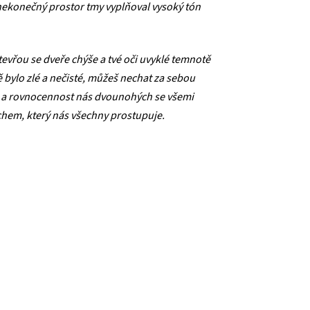
m nekonečný prostor tmy vyplňoval vysoký tón
 otevřou se dveře chýše a tvé oči uvyklé temnotě
bě bylo zlé a nečisté, můžeš nechat za sebou
st a rovnocennost nás dvounohých se všemi
uchem, který nás všechny prostupuje.