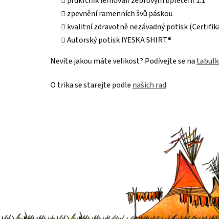
průkrčník lemován žebrovým úpletem 1:1
zpevnění ramenních švů páskou
kvalitní zdravotně nezávadný potisk (Certif
Autorský potisk IYESKA SHIRT®
Nevíte jakou máte velikost? Podívejte se na
tabulk
O trika se starejte podle
našich rad
.