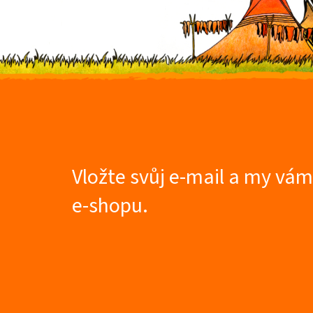
Z
á
p
a
t
Vložte svůj e-mail a my vá
í
e-shopu.