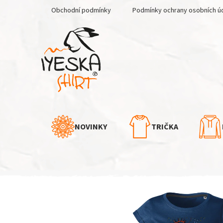
Přejít
Obchodní podmínky
Podmínky ochrany osobních ú
na
obsah
NOVINKY
TRIČKA