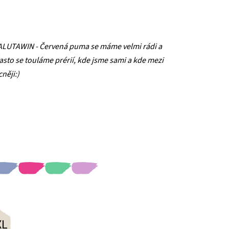
LUTAWIN - Červená puma se máme velmi rádi a
sto se touláme prérií, kde jsme sami a kde mezi
něji:)
XL