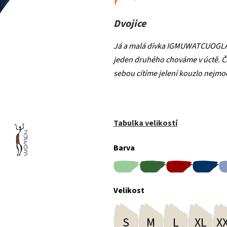
Dvojice
Já a malá dívka IGMUWATCUOGLA
jeden druhého chováme v úctě. Ča
sebou cítíme jelení kouzlo nejmoc
Tabulka velikostí
Barva
Velikost
S
M
L
XL
X