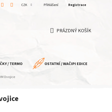
CZK
Přihlášení
Registrace
PRÁZDNÝ KOŠÍK
NÁKUPNÍ
KOŠÍK
ČKY / TERMO
OSTATNÍ / WAČIPI EDICE
OM Dvojice
ojice