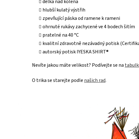
délka nad kolena
hlubší kulatý výstřih
zpevňující páska od ramene k rameni
ohrnuté rukávy zachycené ve 4 bodech šitím
pratelné na 40 °C
kvalitní zdravotně nezávadný potisk (Certif
autorský potisk IYESKA SHIRT®
Nevíte jakou máte velikost? Podívejte se na
tabulk
O trika se starejte podle
našich rad
.