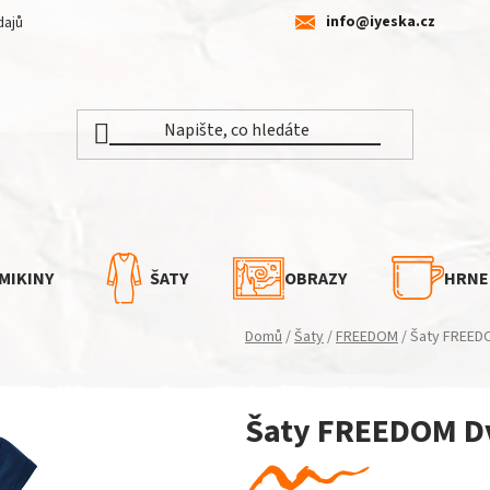
info@iyeska.cz
dajů
MIKINY
ŠATY
OBRAZY
HRNE
Domů
/
Šaty
/
FREEDOM
/
Šaty FREED
Šaty FREEDOM Dv