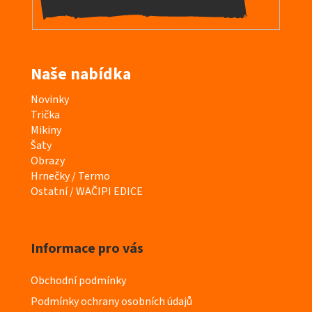
Naše nabídka
K
Novinky
a
Trička
t
Mikiny
e
Šaty
g
Obrazy
o
Hrnečky / Termo
r
Ostatní / WAČIPI EDICE
i
e
Informace pro vás
Obchodní podmínky
Podmínky ochrany osobních údajů