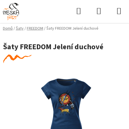
Přejít
Hledat
NÁKUPNÍ
na
KOŠÍK
obsah
Domů
/
Šaty
/
FREEDOM
/
Šaty FREEDOM Jelení duchové
Šaty FREEDOM Jelení duchové