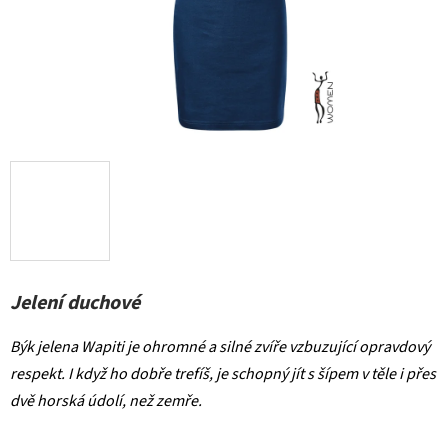
Jelení duchové
Býk jelena Wapiti je ohromné a silné zvíře vzbuzující opravdový
respekt. I když ho dobře trefíš, je schopný jít s šípem v těle i přes
dvě horská údolí, než zemře
.