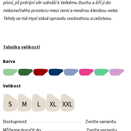
písní, již prérijní vítr odnáší k Velkému Duchu a šíří ji do
nekonečného prostoru mezi zemí a modrou klenbou nebe.
Tehdy se má mysl stává opravdu svobodnou a celistvou.
Tabulka velikostí
Barva
Velikost
S
M
L
XL
XXL
Dostupnost
Zvolte variantu
Můžeme doručit do:
Zvolte variantu