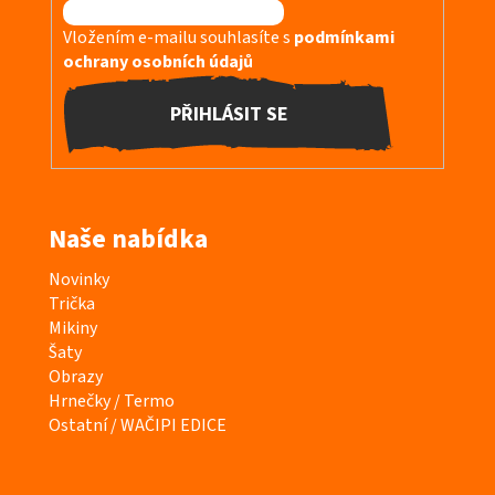
Vložením e-mailu souhlasíte s
podmínkami
ochrany osobních údajů
PŘIHLÁSIT SE
Naše nabídka
K
Novinky
a
Trička
t
Mikiny
e
Šaty
g
Obrazy
o
Hrnečky / Termo
r
Ostatní / WAČIPI EDICE
i
e