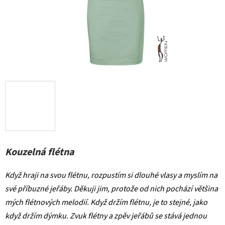
Kouzelná flétna
Když hraji na svou flétnu, rozpustím si dlouhé vlasy a myslím na
své příbuzné jeřáby. Děkuji jim, protože od nich pochází většina
mých flétnových melodií. Když držím flétnu, je to stejné, jako
když držím dýmku. Zvuk flétny a zpěv jeřábů se stává jednou