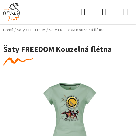
Přejít
Hledat
NÁKUPNÍ
na
KOŠÍK
obsah
Domů
/
Šaty
/
FREEDOM
/
Šaty FREEDOM Kouzelná flétna
Šaty FREEDOM Kouzelná flétna