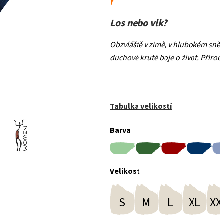
Los nebo vlk?
Obzvláště v zimě, v hlubokém sněhu,
duchové kruté boje o život. Přírodn
Tabulka velikostí
Barva
Velikost
S
M
L
XL
X