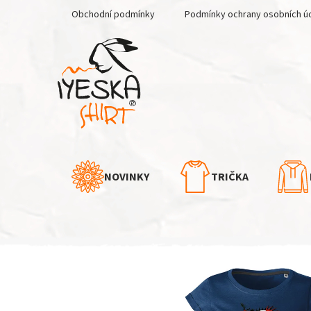
Přejít
Obchodní podmínky
Podmínky ochrany osobních ú
na
obsah
NOVINKY
TRIČKA