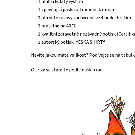
hlubší kulatý výstřih
zpevňující páska od ramene k rameni
ohrnuté rukávy zachycené ve 4 bodech šitím
pratelné na 40 °C
kvalitní zdravotně nezávadný potisk (Certif
autorský potisk IYESKA SHIRT®
Nevíte jakou máte velikost? Podívejte se na
tabulk
O trika se starejte podle
našich rad
.