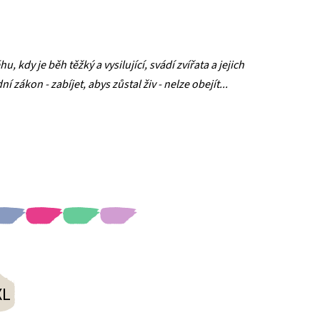
 kdy je běh těžký a vysilující, svádí zvířata a jejich
í zákon - zabíjet, abys zůstal živ - nelze obejít..
.
XL