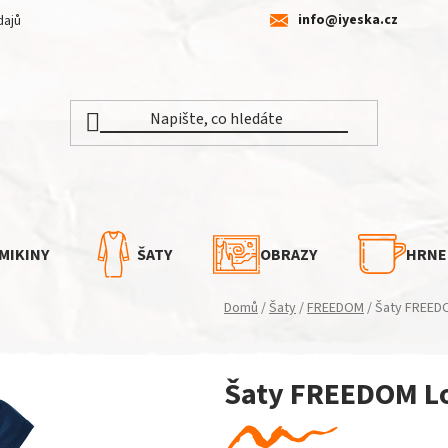
info@iyeska.cz
dajů
MIKINY
ŠATY
OBRAZY
HRNE
Domů
/
Šaty
/
FREEDOM
/
Šaty FREEDO
Šaty FREEDOM Lo