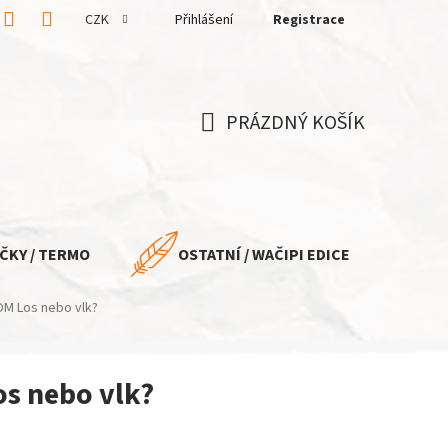
CZK
Přihlášení
Registrace
PRÁZDNÝ KOŠÍK
NÁKUPNÍ
KOŠÍK
ČKY / TERMO
OSTATNÍ / WAČIPI EDICE
M Los nebo vlk?
s nebo vlk?