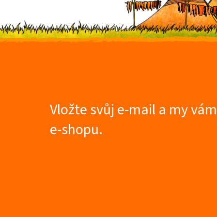
Z
á
p
a
t
Vložte svůj e-mail a my vá
í
e-shopu.