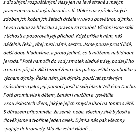
s dlouhými rozpuštěnými vlasy jen na levé straně s malým
pramenem omotaným bizoní srstí. Oblečena v překrásných
zdobených kožených šatech držela v rukou posvátnou dýmku.
Levou rukou za hlavičku a pravou za troubel. Všichni jsme stáli
v tichosti a pozorovali její příchod. Když přišla k nám, náš
náčelník řekl: „Vítej mezi námi, sestro. Jsme pouze prostí lidé,
delší dobu hladovíme, a proto jediné, co ti můžeme nabídnout,
je voda.“ Poté namočil do vody smotek sladké trávy, podal jí ho
a ona ho přijala. Bílá bizoní žena nám pak vysvětlila symboliku a
význam dýmky. Řekla nám, jak dýmku používat správným
způsobem a jak s její pomocí posílat svůj hlas k Velkému Duchu.
Poté promluvila k dětem, ženám i mužům a vysvětlila
v souvislostech všem, jaký je jejich smysl a úkol na tomto světě.
S důrazem připomněla, že země, nebe, všechny živé bytosti a
člověk jsme a tvoříme jeden celek. Dýmka nás pak všechny
spojuje dohromady. Mluvila velmi vlídně…