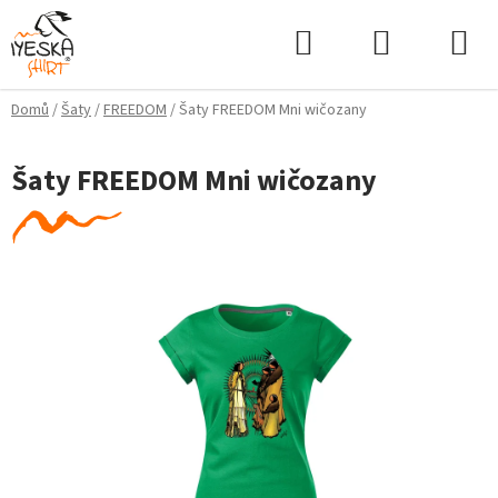
Přejít
Hledat
NÁKUPNÍ
na
KOŠÍK
obsah
Domů
/
Šaty
/
FREEDOM
/
Šaty FREEDOM Mni wičozany
Šaty FREEDOM Mni wičozany