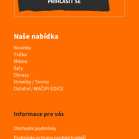
PŘIHLÁSIT SE
Naše nabídka
K
Novinky
a
Trička
t
Mikiny
e
Šaty
g
Obrazy
o
Hrnečky / Termo
r
Ostatní / WAČIPI EDICE
i
e
Informace pro vás
Obchodní podmínky
Podmínky ochrany osobních údajů