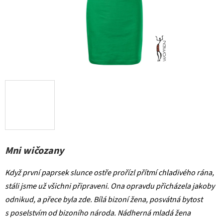
Mni wičozany
Když první paprsek slunce ostře prořízl přítmí chladivého rána,
stáli jsme už všichni připraveni. Ona opravdu přicházela jakoby
odnikud, a přece byla zde. Bílá bizoní žena, posvátná bytost
s poselstvím od bizoního národa. Nádherná mladá žena