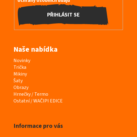
ochrany osobních údajů
PŘIHLÁSIT SE
Naše nabídka
K
Novinky
a
Trička
t
Mikiny
e
Šaty
g
Obrazy
o
Hrnečky / Termo
r
Ostatní / WAČIPI EDICE
i
e
Informace pro vás