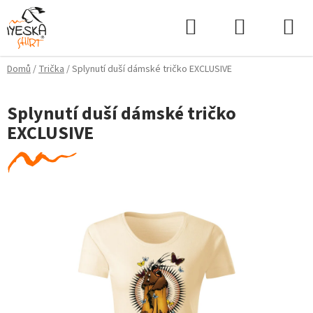
Přejít
Hledat
NÁKUPNÍ
na
KOŠÍK
obsah
Domů
/
Trička
/
Splynutí duší dámské tričko EXCLUSIVE
Splynutí duší dámské tričko
EXCLUSIVE