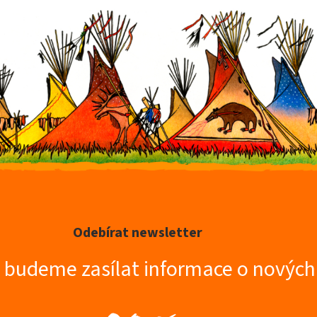
Odebírat newsletter
m budeme zasílat informace o novýc