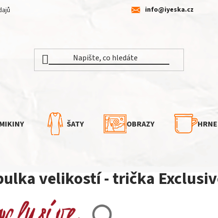
info@iyeska.cz
dajů
MIKINY
ŠATY
OBRAZY
HRNE
ulka velikostí - trička Exclus