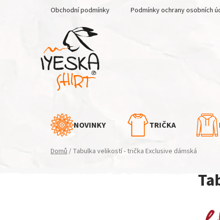
Přejít
Obchodní podmínky
Podmínky ochrany osobních ú
na
obsah
NOVINKY
TRIČKA
Domů
/
Tabulka velikostí - trička Exclusive dámská
P
Tab
o
s
t
r