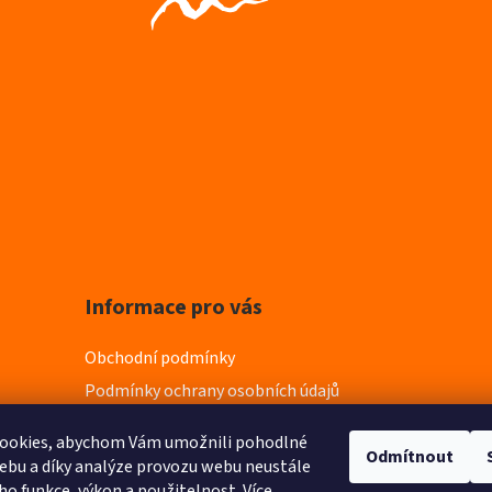
Informace pro vás
Obchodní podmínky
Podmínky ochrany osobních údajů
ookies, abychom Vám umožnili pohodlné
Odmítnout
ebu a díky analýze provozu webu neustále
eho funkce, výkon a použitelnost.
Více