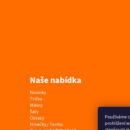
Naše nabídka
K
Přeskočit
Novinky
a
kategorie
Trička
t
Mikiny
e
Šaty
g
Používáme c
Obrazy
o
prohlížení w
Hrnečky / Termo
zlepšovali j