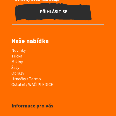
PŘIHLÁSIT SE
Naše nabídka
K
Novinky
a
Trička
t
Mikiny
e
Šaty
g
Obrazy
o
Hrnečky / Termo
r
Ostatní / WAČIPI EDICE
i
e
Informace pro vás