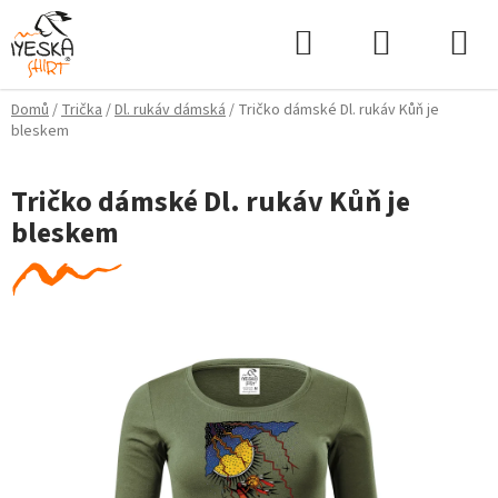
Přejít
Hledat
NÁKUPNÍ
na
KOŠÍK
obsah
Domů
/
Trička
/
Dl. rukáv dámská
/
Tričko dámské Dl. rukáv Kůň je
bleskem
Tričko dámské Dl. rukáv Kůň je
bleskem